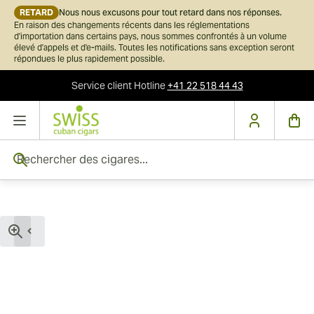
RETARD
Nous nous excusons pour tout retard dans nos réponses.
En raison des changements récents dans les réglementations
d'importation dans certains pays, nous sommes confrontés à un volume
élevé d'appels et d'e-mails. Toutes les notifications sans exception seront
répondues le plus rapidement possible.
Service client
Hotline
+41 22 518 44 43
Skip to Content
Rechercher des cigares...