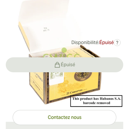
Bague de jauge:
44
Longueur:
140 mm / 5.51 pouces
0
Commentaires
Disponibilité:
Épuisé
?
65,40 €
était
81,97 €
-20%
Épuisé
Vous avez des questions ?
Expertise à portée de clic
Contactez nous