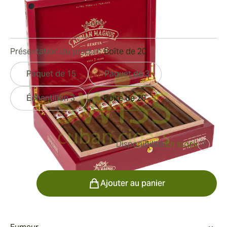
Bague de jauge:
52
Longueur:
152 mm / 6 pouces
0
Commentaires
Présentation du produit:
Boîte de 20
Paquet de 15
Paquet de 3
Échantillon 3
Boîte de 20
Disponibilité:
En stock
?
était
313,94 €
213,65 €
Quantité
Ajouter au panier