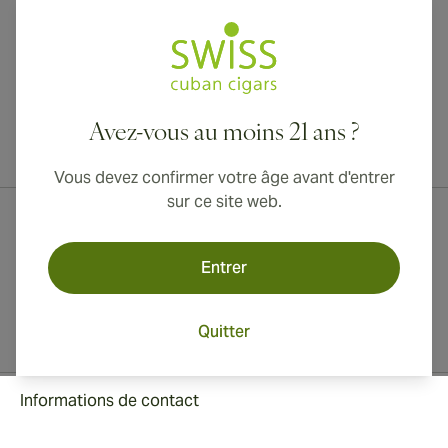
Avez-vous au moins 21 ans ?
Livraison internationale disponible vers le Canada, le Royaume-Uni
et l'Australie !
Vous devez confirmer votre âge avant d'entrer
sur ce site web.
Entrer
Quitter
Informations de contact