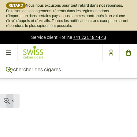
RETARD
Nous nous excusons pour tout retard dans nos réponses.
En raison des changements récents dans les réglementations
d'importation dans certains pays, nous sommes confrontés à un volume
élevé d'appels et d'e-mails. Toutes les notifications sans exception seront
répondues le plus rapidement possible.
Service client
Hotline
+41 22 518 44 43
Skip to Content
Rechercher des cigares...