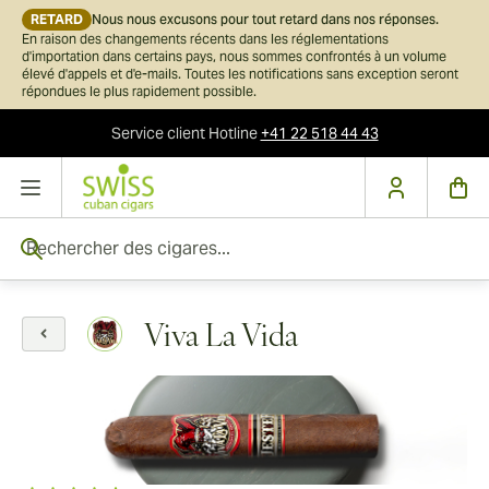
RETARD
Nous nous excusons pour tout retard dans nos réponses.
En raison des changements récents dans les réglementations
d'importation dans certains pays, nous sommes confrontés à un volume
élevé d'appels et d'e-mails. Toutes les notifications sans exception seront
répondues le plus rapidement possible.
Service client
Hotline
+41 22 518 44 43
Skip to Content
Rechercher des cigares...
Viva La Vida