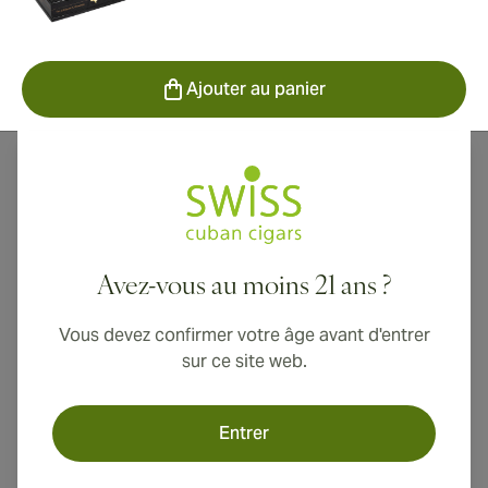
Ajouter au panier
Les cigares Viva La Vida sont conçus pour ceux qui
"vivent la vie" avec enthousiasme et passion. Riches et
soyeux à la fois, ces cigares complexes et
moyennement corsés sont le moyen idéal d'injecter
Avez-vous au moins 21 ans ?
une touche d'esprit dans votre journée. Chaque cigare
est doté d'une cape, d'une sous-cape et d'une bourre
Vous devez confirmer votre âge avant d'entrer
nicaraguayennes, ce qui en fait des puros
sur ce site web.
nicaraguayens agréablement accessibles pour les
fumeurs de cigares quotidiens.
Entrer