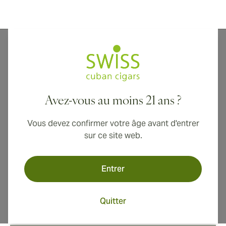
La Aurora est le favori des amateurs de cigares depuis
1903, offrant un large éventail de spécialités
dominicaines appréciées dans le monde entier. Des
produits de tous les jours aux légendaires créations
Avez-vous au moins 21 ans ?
super-premium, La Aurora est une source unique de
cigares artisanaux de qualité supérieure, fabriqués à
Vous devez confirmer votre âge avant d'entrer
partir des meilleurs tabacs vieillis.
sur ce site web.
Entrer
Quitter