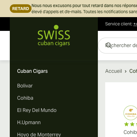
Nous nous excusons pour tout retard dans nos répons
RETARD
élevé d'appels et d'e-mails. Toutes les notifications s
Service client
:
+
Skip to Content
Rechercher des cigar
Cuban Cigars
Accueil
Co
Bolivar
Cohiba
El Rey Del Mundo
H.Upmann
Cohib
Hoyo de Monterrey