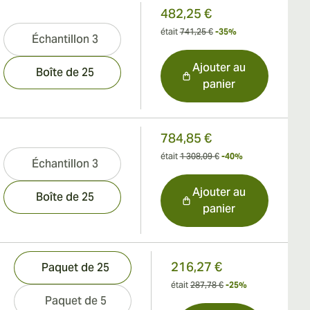
482,25 €
était
741,25 €
-35%
Échantillon 3
Ajouter au
Boîte de 25
panier
784,85 €
était
1 308,09 €
-40%
Échantillon 3
Ajouter au
Boîte de 25
panier
216,27 €
Paquet de 25
était
287,78 €
-25%
Paquet de 5