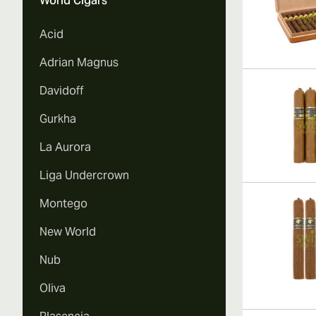
World Cigars
Acid
Adrian Magnus
Davidoff
Gurkha
La Aurora
Liga Undercrown
Montego
New World
Nub
Oliva