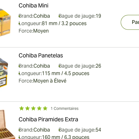
Cohiba Mini
Brand:
Cohiba
Bague de jauge:
19
Pa
Longueur:
81 mm / 3.2 pouces
Force:
Moyen
Cohiba Panetelas
Brand:
Cohiba
Bague de jauge:
26
Longueur:
115 mm / 4.5 pouces
Force:
Moyen à Élevé
1 Commentaires
Cohiba Piramides Extra
Brand:
Cohiba
Bague de jauge:
54
Longueur:
160 mm / 6.3 pouces