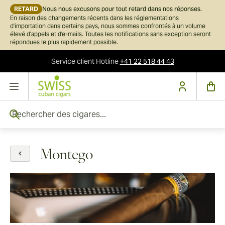
RETARD
Nous nous excusons pour tout retard dans nos réponses.
En raison des changements récents dans les réglementations
d'importation dans certains pays, nous sommes confrontés à un volume
élevé d'appels et d'e-mails. Toutes les notifications sans exception seront
répondues le plus rapidement possible.
Service client
Hotline
+41 22 518 44 43
Skip to Content
Rechercher des cigares...
Montego