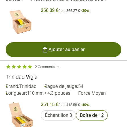
256,39 €
était
366,27 €
-30%
Ajouter au panier
2 Commentaires
Trinidad Vigia
Brand:
Trinidad
Bague de jauge:
54
Longueur:
110 mm / 4.3 pouces
Force:
Moyen
251,15 €
était
418,59 €
-40%
Échantillon 3
Boîte de 12