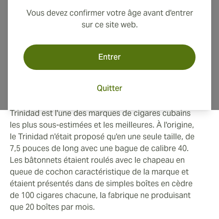
les dignitaires et les diplomates.
Vous devez confirmer votre âge avant d'entrer
sur ce site web.
En 1999, ils sont devenus un classique mondial
instantané lorsqu'ils ont enfin été mis à la disposition
des amateurs de cigares du monde entier.
Entrer
Les cigares Trinidad
Quitter
Trinidad est l'une des marques de cigares cubains
les plus sous-estimées et les meilleures. À l'origine,
le Trinidad n'était proposé qu'en une seule taille, de
7,5 pouces de long avec une bague de calibre 40.
Les bâtonnets étaient roulés avec le chapeau en
queue de cochon caractéristique de la marque et
étaient présentés dans de simples boîtes en cèdre
de 100 cigares chacune, la fabrique ne produisant
que 20 boîtes par mois.