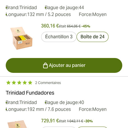
Brand:
Trinidad
Bague de jauge:
44
Longueur:
132 mm / 5.2 pouces
Force:
Moyen
360,16 €
était
654,05 €
-45%
Échantillon 3
Boîte de 24
Ajouter au panier
2 Commentaires
Trinidad Fundadores
Brand:
Trinidad
Bague de jauge:
40
Longueur:
192 mm / 7.6 pouces
Force:
Moyen
729,91 €
était
1 042,11 €
-30%