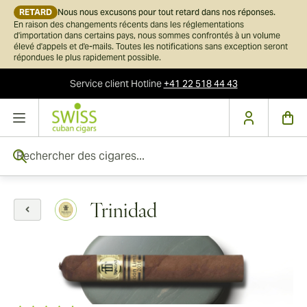
RETARD
Nous nous excusons pour tout retard dans nos réponses.
En raison des changements récents dans les réglementations
d'importation dans certains pays, nous sommes confrontés à un volume
élevé d'appels et d'e-mails. Toutes les notifications sans exception seront
répondues le plus rapidement possible.
Service client
Hotline
+41 22 518 44 43
Skip to Content
Rechercher des cigares...
Trinidad