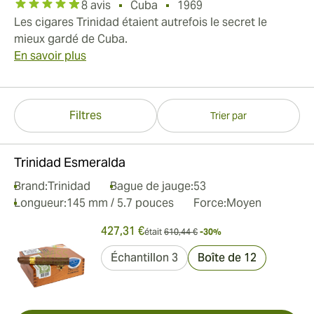
8 avis
Cuba
1969
Les cigares Trinidad étaient autrefois le secret le
mieux gardé de Cuba.
En savoir plus
Filtres
Trier par
Trinidad Esmeralda
Brand:
Trinidad
Bague de jauge:
53
Longueur:
145 mm / 5.7 pouces
Force:
Moyen
427,31 €
était
610,44 €
-30%
Échantillon 3
Boîte de 12