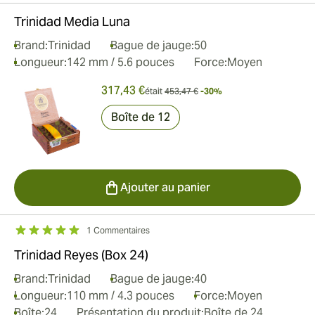
Trinidad Media Luna
Brand:
Trinidad
Bague de jauge:
50
Longueur:
142 mm / 5.6 pouces
Force:
Moyen
317,43 €
était
453,47 €
-30%
Boîte de 12
Ajouter au panier
1 Commentaires
Trinidad Reyes (Box 24)
Brand:
Trinidad
Bague de jauge:
40
Longueur:
110 mm / 4.3 pouces
Force:
Moyen
Boîte:
24
Présentation du produit:
Boîte de 24