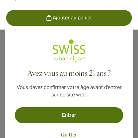
Ajouter au panier
De nombreux cigares cubains sont conçus pour être
dégustés avec un minimum de vieillissement. Pas les
cigares Juan Lopez. Ces cigares cubains sont très
différents.
Avez-vous au moins 21 ans ?
Juan Lopez est une petite marque cubaine qui a près
Vous devez confirmer votre âge avant d'entrer
de 150 ans d'histoire. C'est une marque pour les vrais
sur ce site web.
connaisseurs, pour les personnes qui apprécient la
façon dont un cigare peut s'améliorer avec un
vieillissement approprié.
Entrer
Vous ne connaissez peut-être pas Juan Lopez, mais il y
a beaucoup à découvrir, comme l'explique ce petit
Quitter