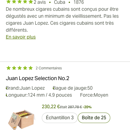
2 avis
Cuba
1876
De nombreux cigares cubains sont conçus pour être
dégustés avec un minimum de vieillissement. Pas les
cigares Juan Lopez. Ces cigares cubains sont très
différents.
En savoir plus
2 Commentaires
Juan Lopez Selection No.2
Brand:
Juan Lopez
Bague de jauge:
50
Longueur:
124 mm / 4.9 pouces
Force:
Moyen
230,22 €
était
287,78 €
-20%
Échantillon 3
Boîte de 25