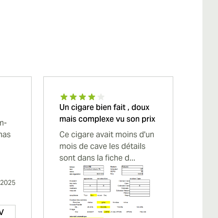
Un cigare bien fait , doux
Mr
mais complexe vu son prix
m-
A ve
mas
Ce cigare avait moins d'un
draw
mois de cave les détails
rusti
sont dans la fiche d...
 2025
 V