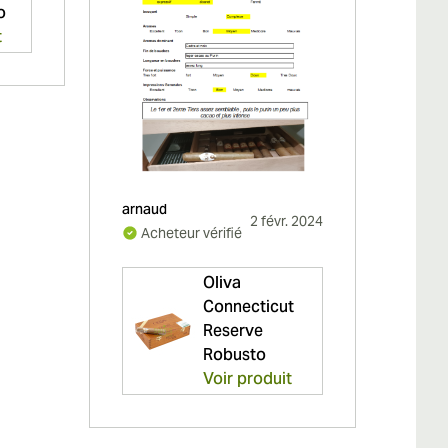
o
t
Mick
Ac
vérifi
arnaud
2 févr. 2024
Acheteur vérifié
Oliva
Connecticut
Reserve
Robusto
Voir produit