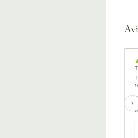
Avi
T
T
r
r
v