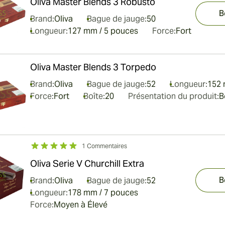
Oliva Master Blends 3 Robusto
B
Brand:
Oliva
Bague de jauge:
50
Longueur:
127 mm / 5 pouces
Force:
Fort
Oliva Master Blends 3 Torpedo
Brand:
Oliva
Bague de jauge:
52
Longueur:
152 
Force:
Fort
Boîte:
20
Présentation du produit:
B
1 Commentaires
Oliva Serie V Churchill Extra
B
Brand:
Oliva
Bague de jauge:
52
Longueur:
178 mm / 7 pouces
Force:
Moyen à Élevé