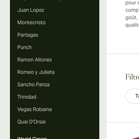
pour 
Juan Lopez
compr
goût,
Montecristo
quali
Partagas
Punch
Ramon Allones
Romeo y Julieta
Filt
Sancho Panza
T
Trinidad
Vegas Robaina
Quai D'Orsai