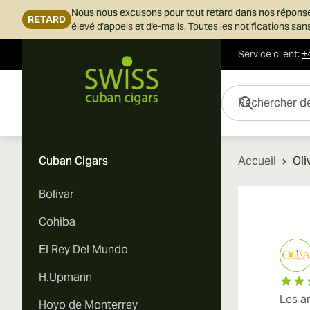
Nous nous excusons pour tout retard dans nos répons
RETARD
élevé d'appels et d'e-mails. Toutes les notifications s
Service client
:
+
Skip to Content
Rechercher des cigar
Cuban Cigars
Accueil
Oli
Bolivar
Cohiba
El Rey Del Mundo
H.Upmann
Les a
Hoyo de Monterrey