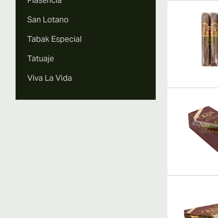
Plasencia
San Lotano
Tabak Especial
Tatuaje
Viva La Vida