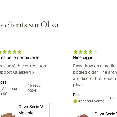
s clients sur Oliva
rès belle découverte
Nice cigar
rès agréable et très bon
Easy draw on a mediu
apport Qualté/Prix
bodied cigar. The aro
are discret but remain
edas
pleas...
15 sept.
Acheteur
2024
érifié
Bob
22 mai
Acheteur vérifié
Oliva Serie V
Melanio
Oliva Serie