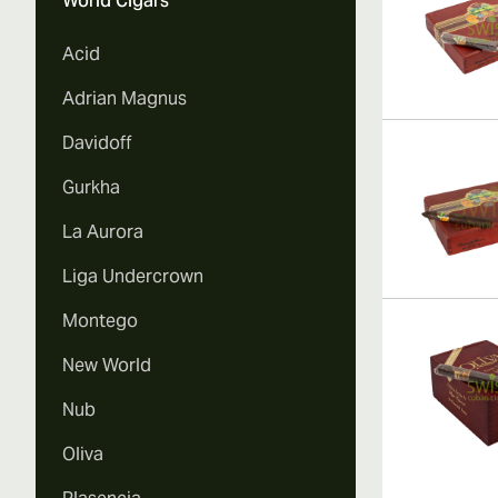
World Cigars
Acid
Adrian Magnus
Davidoff
Gurkha
La Aurora
Liga Undercrown
Montego
New World
Nub
Oliva