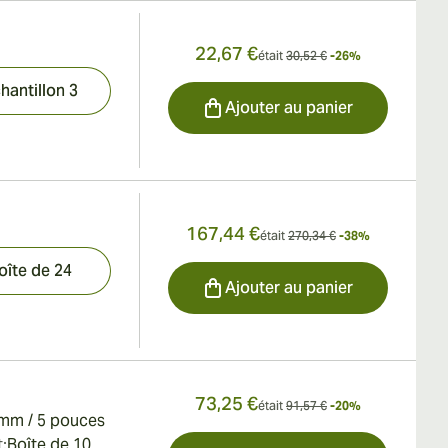
22,67 €
était
30,52 €
-26%
hantillon 3
Ajouter au panier
167,44 €
était
270,34 €
-38%
oîte de 24
Ajouter au panier
73,25 €
était
91,57 €
-20%
mm / 5 pouces
:
Boîte de 10