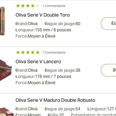
1 Commentaires
Oliva Serie V Double Toro
Éc
Brand:
Oliva
Bague de jauge:
60
Longueur:
155 mm / 6 pouces
Force:
Moyen à Élevé
1 Commentaires
Oliva Serie V Lancero
B
Brand:
Oliva
Bague de jauge:
38
Longueur:
178 mm / 7 pouces
Force:
Moyen à Élevé
Oliva Serie V Maduro Double Robusto
Brand:
Oliva
Bague de jauge:
54
Longueur:
127 
Force:
Moyen
Boîte:
10
Présentation du produit