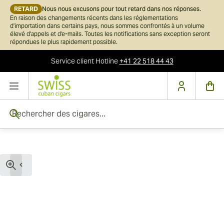
RETARD
Nous nous excusons pour tout retard dans nos réponses.
En raison des changements récents dans les réglementations
d'importation dans certains pays, nous sommes confrontés à un volume
élevé d'appels et d'e-mails. Toutes les notifications sans exception seront
répondues le plus rapidement possible.
Service client
Hotline
+41 22 518 44 43
Skip to Content
Rechercher des cigares...