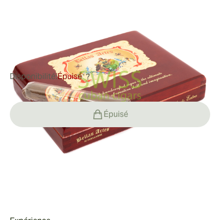
Fernandez
Bague de jauge:
52
Longueur:
140 mm / 5.5 pouces
1
Commentaires
Disponibilité:
Épuisé
?
Épuisé
Fumeur
Fumer un Bellas Artes Robusto Extra
Valeur
Le Bellas Artes Robusto Extra de 5 ½ pouces x 52 est
un somptueux cigare de taille moyenne chargé de
Valeur ajoutée du Bellas Artes Robuste