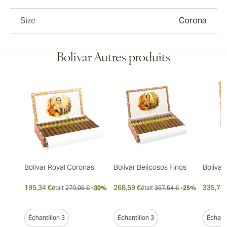
Size
Corona
Bolivar Autres produits
Bolivar Royal Coronas
Bolivar Belicosos Finos
Bolivar
195,34 €
268,59 €
335,74 
était
279,06 €
-30%
était
357,54 €
-25%
Échantillon 3
Échantillon 3
Échanti