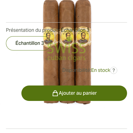
Bague de jauge:
42
Longueur:
110 mm / 4. 3 pouces
0
Commentaires
Présentation du produit:
Échantillon 3
Échantillon 3
Disponibilité:
En stock
?
était
37,50 €
29,65 €
Quantité
Ajouter au panier
Fumeur