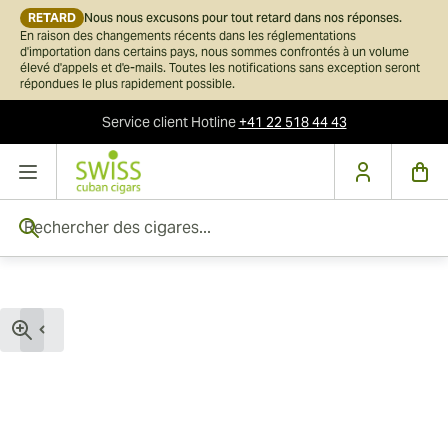
RETARD
Nous nous excusons pour tout retard dans nos réponses.
En raison des changements récents dans les réglementations
d'importation dans certains pays, nous sommes confrontés à un volume
élevé d'appels et d'e-mails. Toutes les notifications sans exception seront
répondues le plus rapidement possible.
Service client
Hotline
+41 22 518 44 43
Skip to Content
Rechercher des cigares...