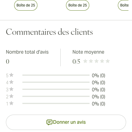
Boîte de 25
Boîte de 25
Boîte 
Commentaires des clients
Nombre total d'avis
Note moyenne
0
0
/5
5
0% (0)
4
0% (0)
3
0% (0)
2
0% (0)
1
0% (0)
Donner un avis