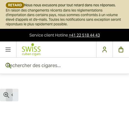
RETARD
Nous nous excusons pour tout retard dans nos réponses.
En raison des changements récents dans les réglementations
d'importation dans certains pays, nous sommes confrontés à un volume
élevé d'appels et d'e-mails. Toutes les notifications sans exception seront
répondues le plus rapidement possible.
Service client
Hotline
+41 22 518 44 43
Skip to Content
Rechercher des cigares...