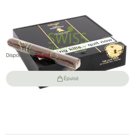
Hour Churchill
Bague de jauge:
48
Longueur:
178 mm / 7.01 pouces
0
Commentaires
Disponibilité:
Épuisé
?
Épuisé
Fumeur
Fumer
Valeur
L'inclusion de feuilles de remplissage Condega du