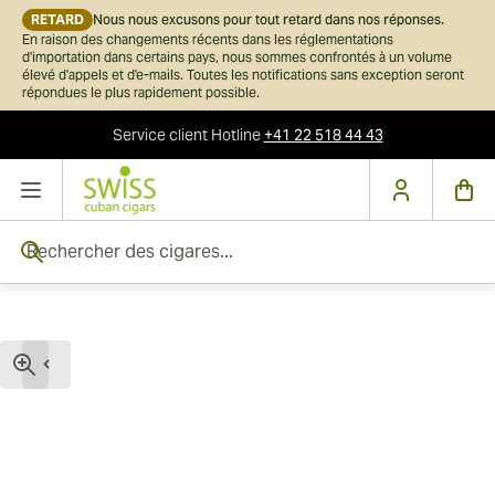
RETARD
Nous nous excusons pour tout retard dans nos réponses.
En raison des changements récents dans les réglementations
d'importation dans certains pays, nous sommes confrontés à un volume
élevé d'appels et d'e-mails. Toutes les notifications sans exception seront
répondues le plus rapidement possible.
Service client
Hotline
+41 22 518 44 43
Skip to Content
Rechercher des cigares...