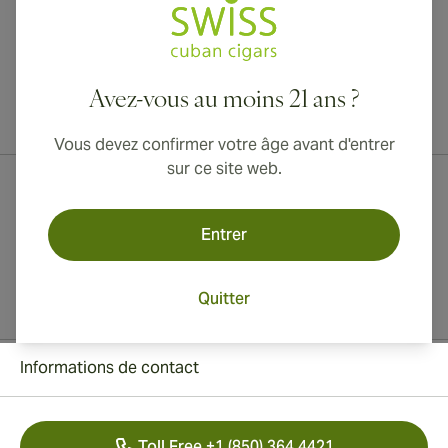
Avez-vous au moins 21 ans ?
Livraison internationale disponible vers le Canada, le Royaume-Uni
et l'Australie !
Vous devez confirmer votre âge avant d'entrer
sur ce site web.
Entrer
Quitter
Informations de contact
Toll Free +1 (850) 364 4421