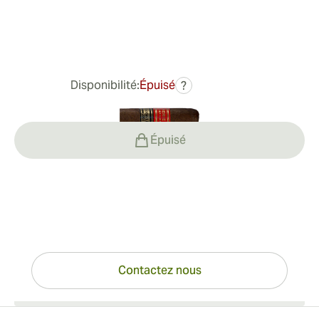
Bague de jauge:
42
Longueur:
129 mm / 5.0 pouces
0
Commentaires
Disponibilité:
Épuisé
?
126,45 €
Épuisé
Vous avez des questions ?
Expertise à portée de clic
Contactez nous