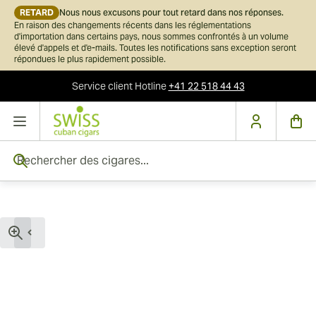
RETARD
Nous nous excusons pour tout retard dans nos réponses.
En raison des changements récents dans les réglementations
d'importation dans certains pays, nous sommes confrontés à un volume
élevé d'appels et d'e-mails. Toutes les notifications sans exception seront
répondues le plus rapidement possible.
Service client
Hotline
+41 22 518 44 43
Skip to Content
Rechercher des cigares...