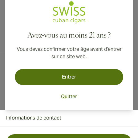
Avez-vous au moins 21 ans ?
Livraison internationale disponible vers le Canada, le Royaume-Uni
et l'Australie !
Vous devez confirmer votre âge avant d'entrer
sur ce site web.
Entrer
Quitter
Informations de contact