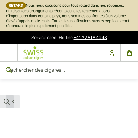
RETARD
Nous nous excusons pour tout retard dans nos réponses.
En raison des changements récents dans les réglementations
d'importation dans certains pays, nous sommes confrontés à un volume
élevé d'appels et d'e-mails. Toutes les notifications sans exception seront
répondues le plus rapidement possible.
Service client
Hotline
+41 22 518 44 43
Skip to Content
Rechercher des cigares...