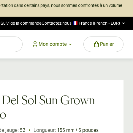
ortation dans certains pays, nous sommes confrontés à un volume
s
Suivi de la commande
Contactez nous
France (French - EUR)
Mon compte
Panier
a Del Sol Sun Grown
ro
de jauge:
52
Longueur:
155 mm / 6 pouces