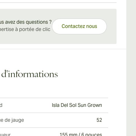
he d'un changement de rythme par rapport aux
t choix, que ce soit le matin, le midi ou le soir.
on standard en 15 à 45 jours.
 standards non infusés.
gnez-le d'un cocktail de café mexicain pour un
apaisant après le dîner.
s avez des questions ?
Contactez nous
ertise à portée de clic
 d'informations
d
Isla Del Sol Sun Grown
e de jauge
52
ueur
155 mm / 6 pouces