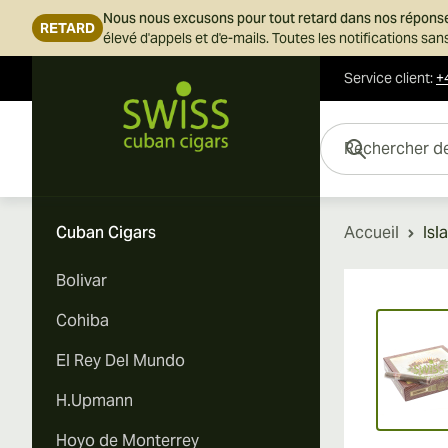
Nous nous excusons pour tout retard dans nos répons
RETARD
élevé d'appels et d'e-mails. Toutes les notifications s
Service client
:
+
Skip to Content
Rechercher des cigar
Cuban Cigars
Accueil
Isl
Bolivar
Vi
Cohiba
El Rey Del Mundo
H.Upmann
Hoyo de Monterrey