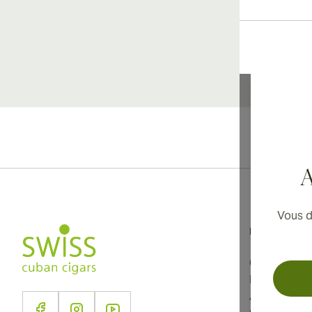
Li
A
Vous d
Informations
Conditions d
Politique de
À propos d