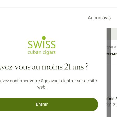
Aucun avis
vraison internationale disponible vers le Canada, le Royaume-Uni et l'Aust
vez-vous au moins 21 ans ?
evez confirmer votre âge avant d'entrer sur ce site
Adresse
web.
'utilisation
Aromatica Distributions
Entrer
 confidentialité
Löwenstrasse 20, 8001 Zu
e nous
Switzerland