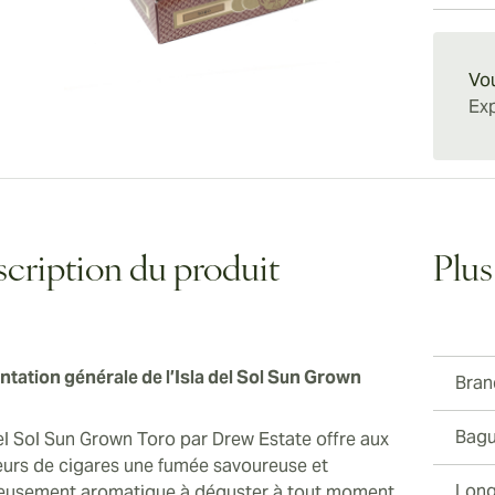
recherc
excellen
Livrais
cigares
Accompa
plaisir 
Vou
Exp
cription du produit
Plus
ntation générale de l’Isla del Sol Sun Grown
Bran
Bagu
del Sol Sun Grown Toro par Drew Estate offre aux
urs de cigares une fumée savoureuse et
Long
ieusement aromatique à déguster à tout moment.