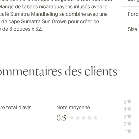
lange de tabacs nicaraguayens infusés avec le
 café Sumatra Mandheling se combine avec une
Forc
le de cape Sumatra Sun Grown pour créer ce
e de 6 pouces x 52.
Size
mmentaires des clients
5
e total d'avis
Note moyenne
4
3
0
/5
2
1