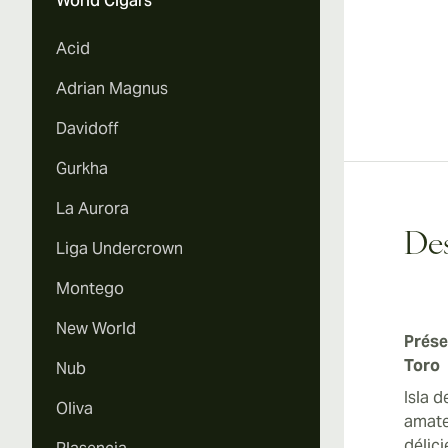
World Cigars
Acid
Adrian Magnus
Davidoff
Gurkha
La Aurora
Des
Liga Undercrown
Montego
New World
Prése
Toro
Nub
Isla 
Oliva
amate
délic