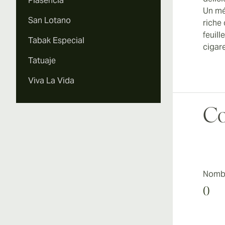
Plasencia
Un mé
San Lotano
riche
feuil
Tabak Especial
cigar
Tatuaje
Viva La Vida
Co
Nombr
0