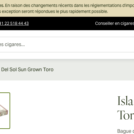
es.
En raison des changements récents dans les réglementations d'imp
ans exception seront répondues le plus rapidement possible.
41 22 518 44 43
Conseiller en cigare
es...
a Del Sol Sun Grown Toro
ew larger image
Isl
To
Bague 