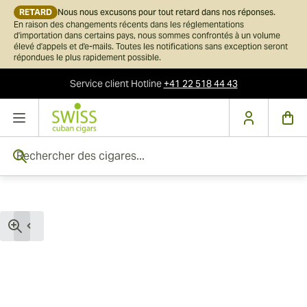
RETARD
Nous nous excusons pour tout retard dans nos réponses.
En raison des changements récents dans les réglementations
d'importation dans certains pays, nous sommes confrontés à un volume
élevé d'appels et d'e-mails. Toutes les notifications sans exception seront
répondues le plus rapidement possible.
Service client
Hotline
+41 22 518 44 43
Skip to Content
Rechercher des cigares...