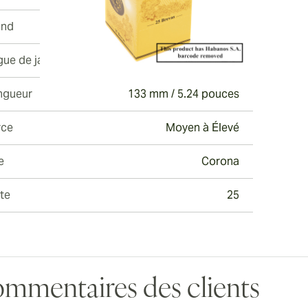
and
Jose Piedra
gue de jauge
42
ngueur
133 mm / 5.24 pouces
rce
Moyen à Élevé
e
Corona
te
25
mmentaires des clients