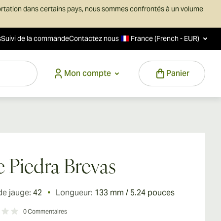
ortation dans certains pays, nous sommes confrontés à un volume
s
Suivi de la commande
Contactez nous
France (French - EUR)
Mon compte
Panier
e Piedra Brevas
de jauge:
42
Longueur:
133 mm / 5.24 pouces
0
Commentaires