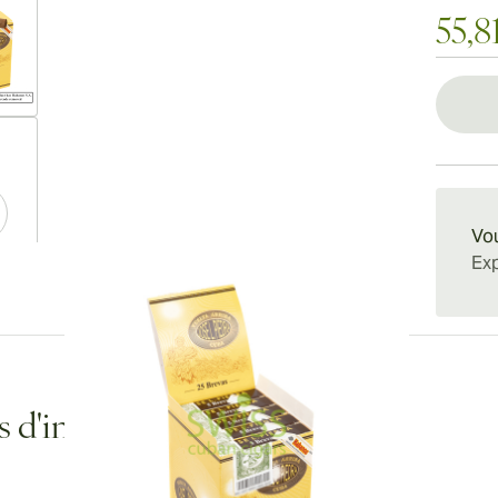
55,8
ew larger image
Vou
Exp
ew larger image
ew larger image
s d'informations