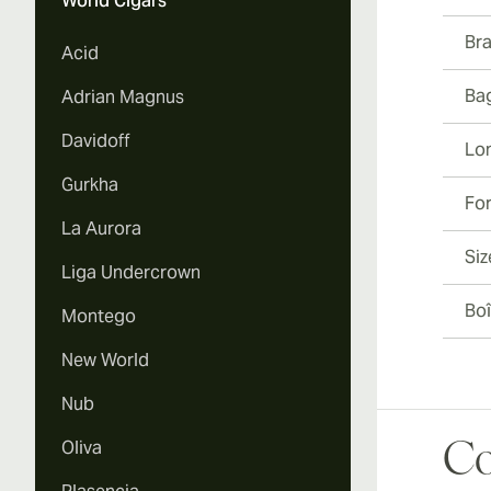
World Cigars
Br
Acid
Ba
Adrian Magnus
Davidoff
Lo
Gurkha
Fo
La Aurora
Siz
Liga Undercrown
Boî
Montego
New World
Nub
Oliva
Co