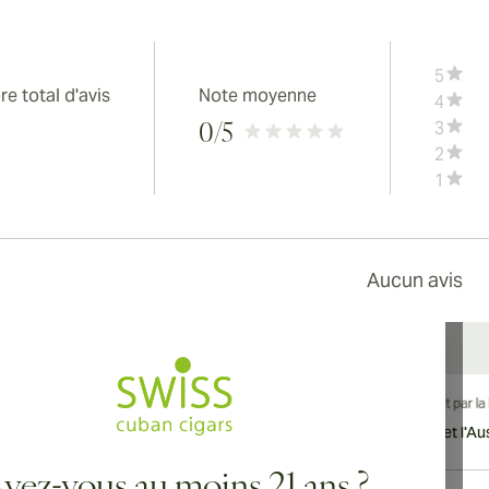
5
e total d'avis
Note moyenne
4
3
0
/5
2
1
Aucun avis
vraison internationale disponible vers le Canada, le Royaume-Uni et l'Aust
vez-vous au moins 21 ans ?