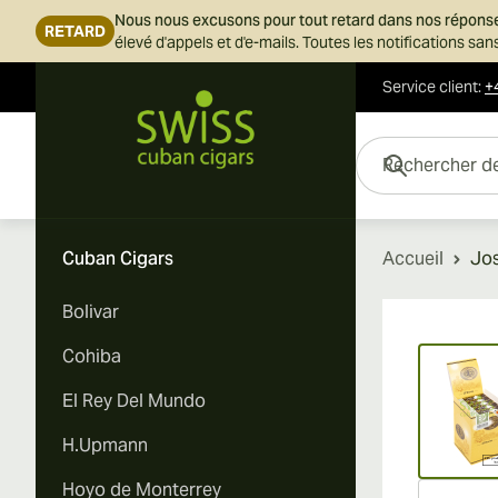
Nous nous excusons pour tout retard dans nos répons
RETARD
élevé d'appels et d'e-mails. Toutes les notifications s
Service client
:
+
Skip to Content
Rechercher des cigar
Cuban Cigars
Accueil
Jos
Bolivar
Vi
Cohiba
El Rey Del Mundo
H.Upmann
Hoyo de Monterrey
Vi