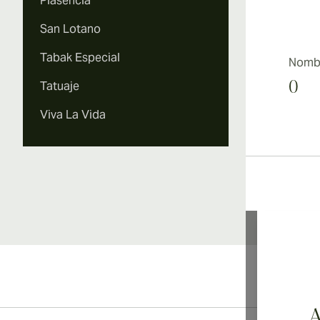
Plasencia
San Lotano
Tabak Especial
Nombr
Tatuaje
0
Viva La Vida
Li
A