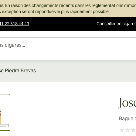
es.
En raison des changements récents dans les réglementations d'imp
ans exception seront répondues le plus rapidement possible.
41 22 518 44 43
Conseiller en cigare
es...
e Piedra Brevas
ew larger image
Jos
Bague 
ew larger image