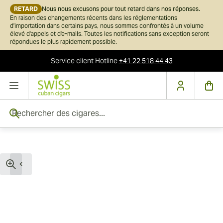
RETARD
Nous nous excusons pour tout retard dans nos réponses.
En raison des changements récents dans les réglementations
d'importation dans certains pays, nous sommes confrontés à un volume
élevé d'appels et d'e-mails. Toutes les notifications sans exception seront
répondues le plus rapidement possible.
Service client
Hotline
+41 22 518 44 43
Skip to Content
Rechercher des cigares...