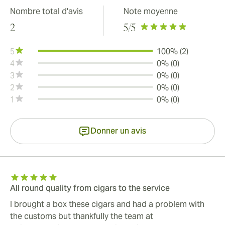
Nombre total d'avis
Note moyenne
2
5
/5
5
100% (2)
4
0% (0)
3
0% (0)
2
0% (0)
1
0% (0)
Donner un avis
All round quality from cigars to the service
I brought a box these cigars and had a problem with
the customs but thankfully the team at