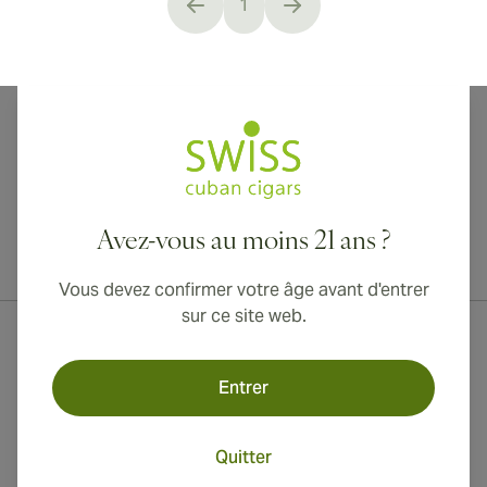
1
You're currently reading page
Avez-vous au moins 21 ans ?
Livraison internationale disponible vers le Canada, le Royaume-Uni
et l'Australie !
Vous devez confirmer votre âge avant d'entrer
sur ce site web.
Entrer
Quitter