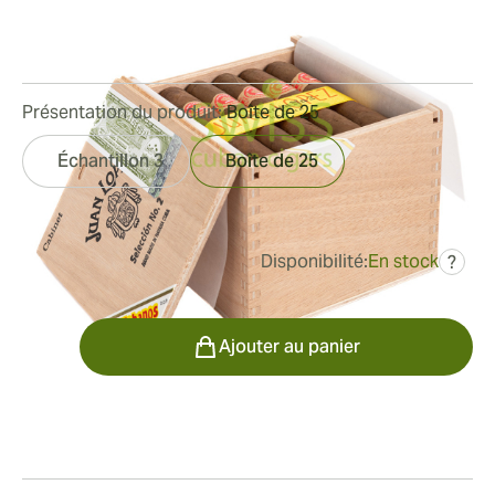
Bague de jauge:
50
Longueur:
124 mm / 4.9 pouces
2
Commentaires
Présentation du produit:
Boîte de 25
Échantillon 3
Boîte de 25
Disponibilité:
En stock
?
était
287,78 €
230,22 €
Quantité
Ajouter au panier
Fumeur