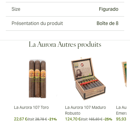
Size
Figurado
Présentation du produit
Boîte de 8
La Aurora Autres produits
La Aurora 107 Toro
La Aurora 107 Maduro
La Auro
Robusto
Emeral
22,67 €
124,70 €
95,93 €
était
28,78 €
-21%
était
165,69 €
-25%