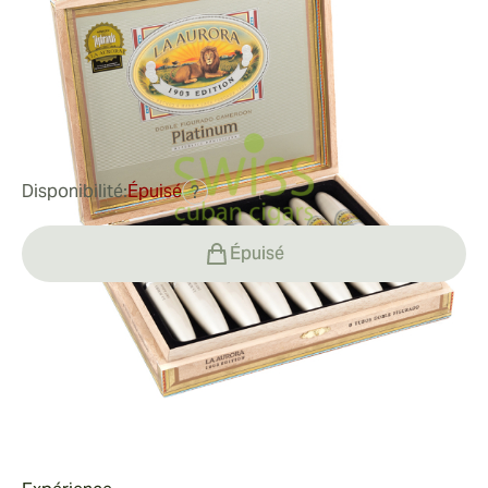
Tubos
Bague de jauge:
54
Longueur:
127 mm / 5 pouces
0
Commentaires
102,03 €
était
191,85 €
-47%
Disponibilité:
Épuisé
?
Épuisé
Fumeur
Fumer un La Aurora Preferidos Platinum Tubos
Valeur
Chaque fumée séduisante offre une expérience mi-
corsée douce et soyeuse avec des touches
Valeur du La Aurora Preferidos Platinum Tubos