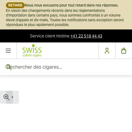
RETARD
Nous nous excusons pour tout retard dans nos réponses.
En raison des changements récents dans les réglementations
d'importation dans certains pays, nous sommes confrontés à un volume
élevé d'appels et d'e-mails. Toutes les notifications sans exception seront
répondues le plus rapidement possible.
Service client
Hotline
+41 22 518 44 43
Skip to Content
Rechercher des cigares...