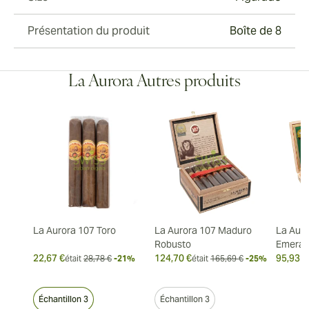
Présentation du produit
Boîte de 8
La Aurora Autres produits
La Aurora 107 Toro
La Aurora 107 Maduro
La Auro
Robusto
Emeral
22,67 €
124,70 €
95,93 €
était
28,78 €
-21%
était
165,69 €
-25%
Échantillon 3
Échantillon 3