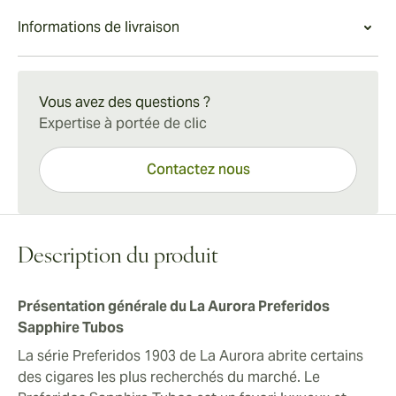
Sapphire Tubos sont destinés aux amateurs de cigares
cuir en tête. Le finish est sophistiqué et crémeux.
Expérience du La Aurora Preferidos Sapphire Tubos
Informations de livraison
à la recherche d'un cigare super-premium raffiné.
Le La Aurora Preferidos Sapphire Tubos offre aux
Chaque cigarette est un équilibre entre un caractère
amateurs de cigares une expérience inoubliable,
Livraison standard en 15 à 45 jours.
doux et une saveur voluptueuse.
depuis le premier aperçu du tube protecteur attrayant
Vous avez des questions ?
jusqu'aux goûts et arômes du cigare de classe
Expertise à portée de clic
mondiale. Savourez cette expérience avec votre
martini haut de gamme préféré.
Contactez nous
Description du produit
Présentation générale du La Aurora Preferidos
Sapphire Tubos
La série Preferidos 1903 de La Aurora abrite certains
des cigares les plus recherchés du marché. Le