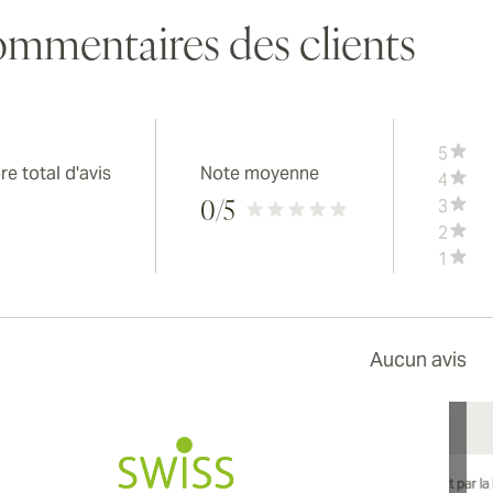
mmentaires des clients
5
e total d'avis
Note moyenne
4
3
0
/5
2
1
Aucun avis