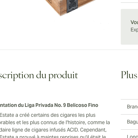
un exce
d'explos
cigaret
Livrais
riche q
sophist
ces cig
cigares
par les
Vou
garder 
un Beli
Exp
captiva
texture 
que les
cription du produit
Plus
ntation du Liga Privada No. 9 Belicoso Fino
Bran
Estate a créé certains des cigares les plus
Bagu
ables et les plus connus de l'histoire, comme la
daire ligne de cigares infusés ACID. Cependant,
Long
state a prouvé à maintes reprises qu'il était le