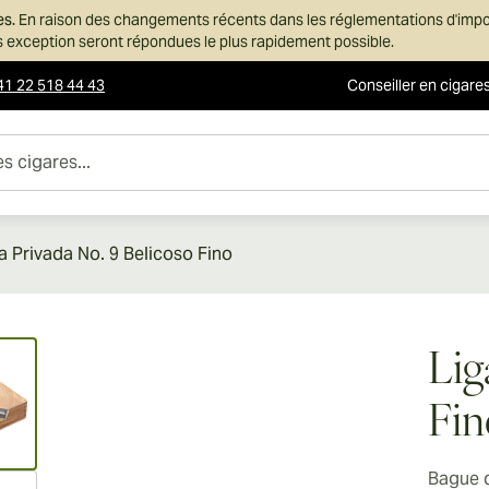
es.
En raison des changements récents dans les réglementations d'imp
ans exception seront répondues le plus rapidement possible.
41 22 518 44 43
Conseiller en cigare
es...
a Privada No. 9 Belicoso Fino
ew larger image
Lig
Fin
Bague 
ew larger image