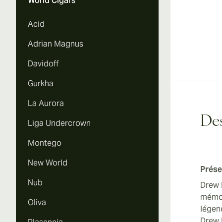
World Cigars
Acid
Adrian Magnus
Davidoff
Gurkha
La Aurora
Des
Liga Undercrown
Montego
New World
Prése
Nub
Drew 
mémor
Oliva
légen
Drew E