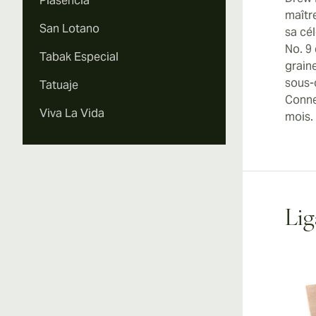
Plasencia
maîtr
San Lotano
sa cél
No. 9 
Tabak Especial
grain
sous-
Tatuaje
Conne
Viva La Vida
mois.
Lig