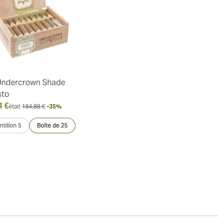
Undercrown Shade
sto
4 €
était
184,88 €
-35%
tillon 5
Boîte de 25