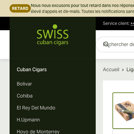
Nous nous excusons pour tout retard dans nos répons
RETARD
élevé d'appels et d'e-mails. Toutes les notifications s
Service client
:
+
Skip to Content
Rechercher des cigar
Cuban Cigars
Accueil
Lig
Bolivar
Vi
Cohiba
El Rey Del Mundo
H.Upmann
Hoyo de Monterrey
Vi