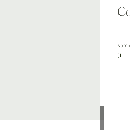
Co
Nombr
0