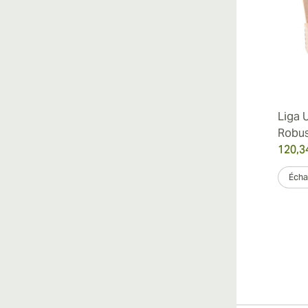
Liga 
Robu
120,3
Échan