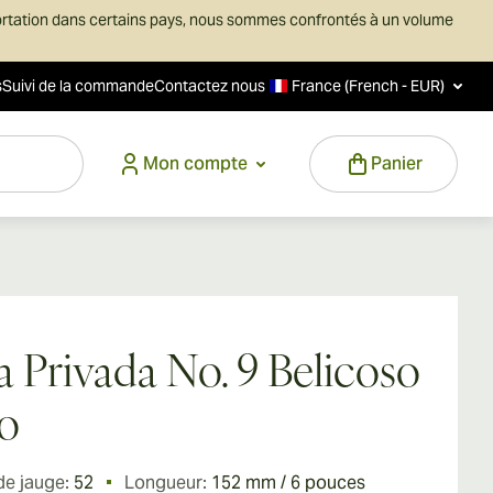
ortation dans certains pays, nous sommes confrontés à un volume
s
Suivi de la commande
Contactez nous
France (French - EUR)
Mon compte
Panier
a Privada No. 9 Belicoso
o
de jauge:
52
Longueur:
152 mm / 6 pouces