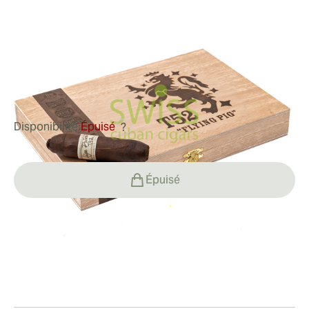
Flying pig
Bague de jauge:
60
Longueur:
137 mm / 5.38 pouces
0
Commentaires
Disponibilité:
Épuisé
?
Épuisé
Fumeur
Fumer un Liga Privada Unico Serie Feral Flying Pig
Valeur
D'intenses saveurs de terre, de poivre et de tabac