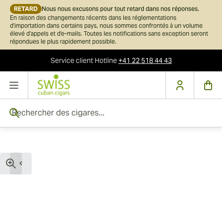
RETARD
Nous nous excusons pour tout retard dans nos réponses.
En raison des changements récents dans les réglementations
d'importation dans certains pays, nous sommes confrontés à un volume
élevé d'appels et d'e-mails. Toutes les notifications sans exception seront
répondues le plus rapidement possible.
Service client
Hotline
+41 22 518 44 43
Skip to Content
Rechercher des cigares...