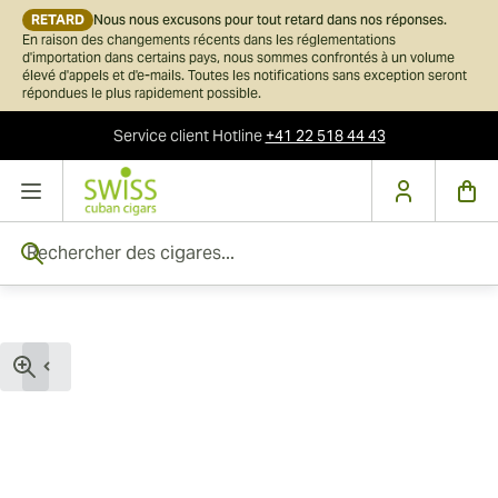
RETARD
Nous nous excusons pour tout retard dans nos réponses.
En raison des changements récents dans les réglementations
d'importation dans certains pays, nous sommes confrontés à un volume
élevé d'appels et d'e-mails. Toutes les notifications sans exception seront
répondues le plus rapidement possible.
Service client
Hotline
+41 22 518 44 43
Skip to Content
Rechercher des cigares...