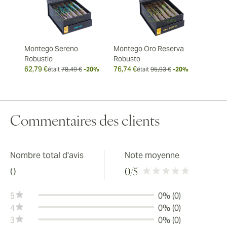
Montego Sereno
Montego Oro Reserva
Robustio
Robusto
62,79 €
76,74 €
était
78,49 €
-20%
était
95,93 €
-20%
Commentaires des clients
Nombre total d'avis
Note moyenne
0
0
/5
5
0% (0)
4
0% (0)
3
0% (0)