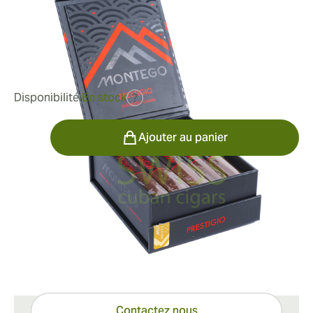
Longueur:
152 mm / 6 pouces
0
Commentaires
66,28 €
était
82,85 €
-20%
Disponibilité:
En stock
?
Quantité
Ajouter au panier
Informations de livraison
Livraison standard en 15 à 45 jours.
Vous avez des questions ?
Expertise à portée de clic
Contactez nous