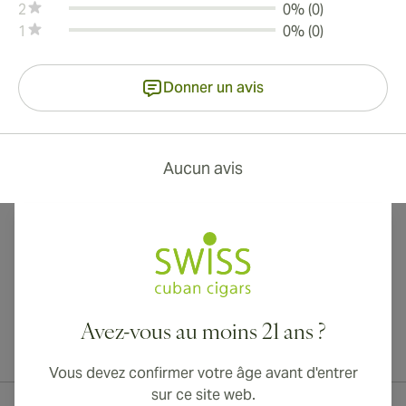
2
0% (0)
1
0% (0)
Donner un avis
Aucun avis
Avez-vous au moins 21 ans ?
Livraison internationale disponible vers le Canada, le Royaume-Uni
et l'Australie !
Vous devez confirmer votre âge avant d'entrer
sur ce site web.