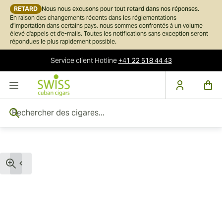
RETARD
Nous nous excusons pour tout retard dans nos réponses.
En raison des changements récents dans les réglementations
d'importation dans certains pays, nous sommes confrontés à un volume
élevé d'appels et d'e-mails. Toutes les notifications sans exception seront
répondues le plus rapidement possible.
Service client
Hotline
+41 22 518 44 43
Skip to Content
Rechercher des cigares...