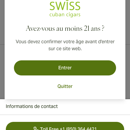
Avez-vous au moins 21 ans ?
Livraison internationale disponible vers le Canada, le Royaume-Uni
et l'Australie !
Vous devez confirmer votre âge avant d'entrer
sur ce site web.
Entrer
Quitter
Informations de contact
Toll Free +1 (850) 364 4421