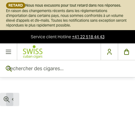
RETARD
Nous nous excusons pour tout retard dans nos réponses.
En raison des changements récents dans les réglementations
d'importation dans certains pays, nous sommes confrontés à un volume
élevé d'appels et d'e-mails. Toutes les notifications sans exception seront
répondues le plus rapidement possible.
Service client
Hotline
+41 22 518 44 43
Skip to Content
Rechercher des cigares...