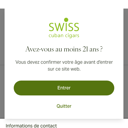
Avez-vous au moins 21 ans ?
Livraison internationale disponible vers le Canada, le Royaume-Uni
et l'Australie !
Vous devez confirmer votre âge avant d'entrer
sur ce site web.
Entrer
Quitter
Informations de contact