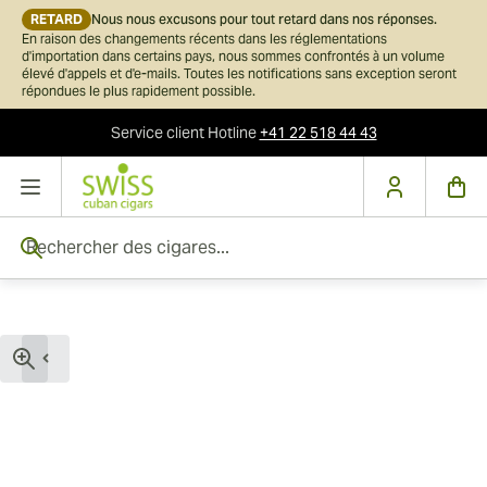
RETARD
Nous nous excusons pour tout retard dans nos réponses.
En raison des changements récents dans les réglementations
d'importation dans certains pays, nous sommes confrontés à un volume
élevé d'appels et d'e-mails. Toutes les notifications sans exception seront
répondues le plus rapidement possible.
Service client
Hotline
+41 22 518 44 43
Skip to Content
Rechercher des cigares...