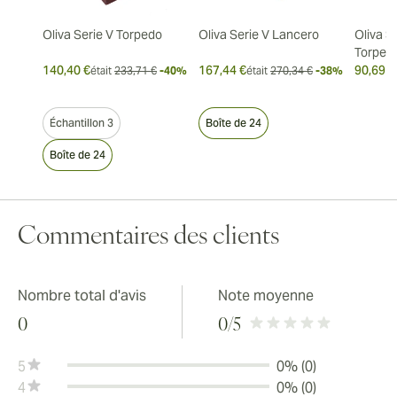
Oliva Serie V Torpedo
Oliva Serie V Lancero
Oliva S
Torped
140,40 €
167,44 €
90,69 €
était
233,71 €
-40%
était
270,34 €
-38%
Échantillon 3
Boîte de 24
Boîte de 24
Commentaires des clients
Nombre total d'avis
Note moyenne
0
0
/5
5
0% (0)
4
0% (0)