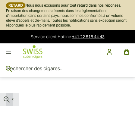
RETARD
Nous nous excusons pour tout retard dans nos réponses.
En raison des changements récents dans les réglementations
d'importation dans certains pays, nous sommes confrontés à un volume
élevé d'appels et d'e-mails. Toutes les notifications sans exception seront
répondues le plus rapidement possible.
Service client
Hotline
+41 22 518 44 43
Skip to Content
Rechercher des cigares...