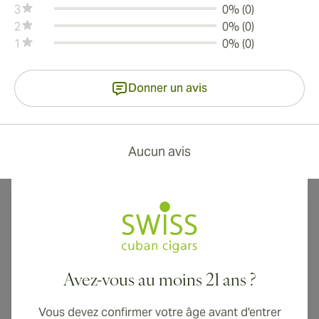
3
0% (0)
2
0% (0)
1
0% (0)
Donner un avis
Aucun avis
Avez-vous au moins 21 ans ?
Livraison internationale disponible vers le Canada, le Royaume-Uni
et l'Australie !
Vous devez confirmer votre âge avant d'entrer