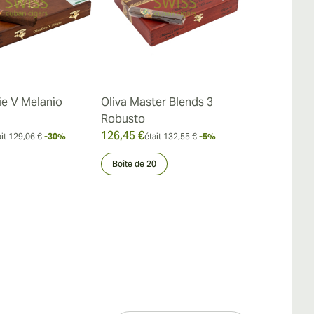
ie V Melanio
Oliva Master Blends 3
Oliva Serie 
Robusto
Maduro Dou
126,45 €
114,24 €
it
129,06 €
-30%
était
132,55 €
-5%
était
Boîte de 20