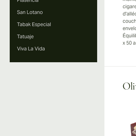
Plasencia
cigare
San Lotano
d'all
couch
Tabak Especial
envel
Équili
Tatuaje
x 50 a
Viva La Vida
Oli