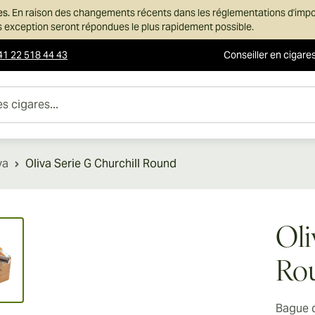
es.
En raison des changements récents dans les réglementations d'imp
ans exception seront répondues le plus rapidement possible.
41 22 518 44 43
Conseiller en cigare
es...
va
Oliva Serie G Churchill Round
ew larger image
Oli
Ro
Bague 