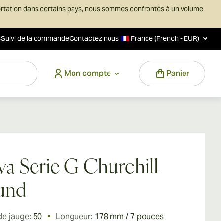
ortation dans certains pays, nous sommes confrontés à un volume
s
Suivi de la commande
Contactez nous
France (French - EUR)
Mon compte
Panier
va Serie G Churchill
und
de jauge:
50
Longueur:
178 mm / 7 pouces