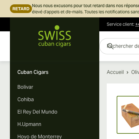
Nous nous excusons pour tout retard dans nos répons
RETARD
élevé d'appels et d'e-mails. Toutes les notifications s
Service client
:
+
Skip to Content
Rechercher des cigar
Cuban Cigars
Accueil
Oli
Bolivar
Vi
Cohiba
El Rey Del Mundo
H.Upmann
Hoyo de Monterrey