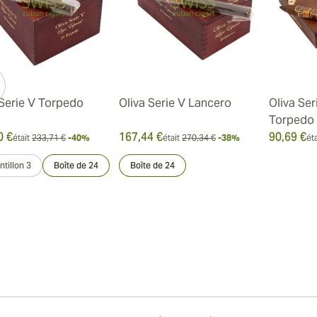
 Serie V Torpedo
Oliva Serie V Lancero
Oliva Ser
Torpedo
0 €
167,44 €
90,69 €
était
233,71 €
-40%
était
270,34 €
-38%
éta
tillon 3
Boîte de 24
Boîte de 24