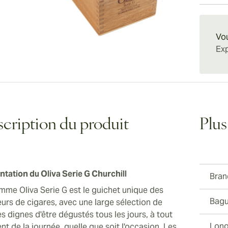
cigare 
de cèdr
fumeur 
Livrais
soit à l
tirage 
Serie G
partout
corps m
fois ri
Vou
ruinera
ne ress
Exp
d'argen
aujourd
qualité
gamme
cription du produit
Plus
ntation du Oliva Serie G Churchill
Bran
mme Oliva Serie G est le guichet unique des
Bagu
urs de cigares, avec une large sélection de
s dignes d'être dégustés tous les jours, à tout
Long
t de la journée, quelle que soit l'occasion. Les