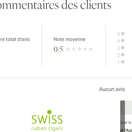
mmentaires des clients
5
e total d'avis
Note moyenne
4
3
0
/5
2
1
Aucun avis
vraison internationale disponible vers le Canada, le Royaume-Uni et l'Aust