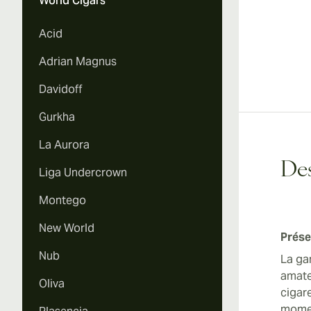
World Cigars
Acid
Adrian Magnus
Davidoff
Gurkha
La Aurora
Des
Liga Undercrown
Montego
New World
Prése
Nub
La ga
amate
Oliva
cigare
momen