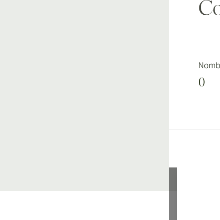
Co
Nombr
0
Li