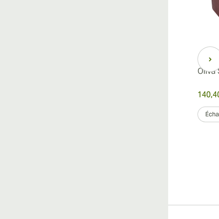
Oliva
140,4
Échan