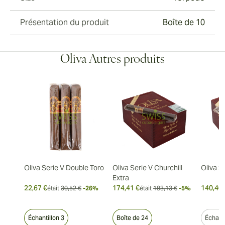
Présentation du produit
Boîte de 10
Oliva Autres produits
Oliva Serie V Double Toro
Oliva Serie V Churchill
Oliva S
Extra
22,67 €
174,41 €
140,40 
était
30,52 €
-26%
était
183,13 €
-5%
Échantillon 3
Boîte de 24
Échanti