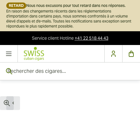
RETARD
Nous nous excusons pour tout retard dans nos réponses.
En raison des changements récents dans les réglementations
d'importation dans certains pays, nous sommes confrontés à un volume
élevé d'appels et d'e-mails. Toutes les notifications sans exception seront
répondues le plus rapidement possible.
Service client
Hotline
+41 22 518 44 43
Skip to Content
Rechercher des cigares...