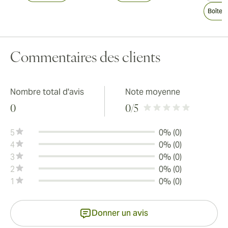
Boîte 
Commentaires des clients
Nombre total d'avis
Note moyenne
0
0
/5
5
0% (0)
4
0% (0)
3
0% (0)
2
0% (0)
1
0% (0)
Donner un avis