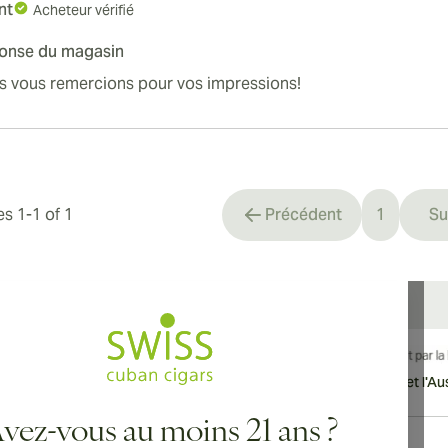
nt
Acheteur vérifié
onse du magasin
s vous remercions pour vos impressions!
les
1
-
1
of
1
Précédent
1
Su
You're cu
vraison internationale disponible vers le Canada, le Royaume-Uni et l'Aust
vez-vous au moins 21 ans ?