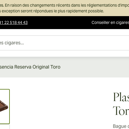
es.
En raison des changements récents dans les réglementations d'imp
ans exception seront répondues le plus rapidement possible.
41 22 518 44 43
Conseiller en cigare
es...
sencia Reserva Original Toro
ew larger image
Pla
To
Bague 
ew larger image