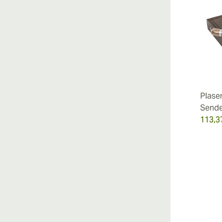
Plase
Send
113,3