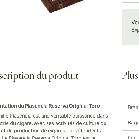
Reserva
d'amand
avec le
Livrais
revenir
des tou
cigares
récompe
savoure
cigares
Vou
impress
Exp
de la c
a qu'un
qu'offr
de 10 T
cription du produit
Plus
ntation du Plasencia Reserva Original Toro
Bran
mille Plasencia est une véritable puissance dans
Bagu
strie du cigare, avec ses activités de culture du
 et de production de cigares qui s'étendent à
Long
ni. Le Plasencia Reserva Original Toro est un