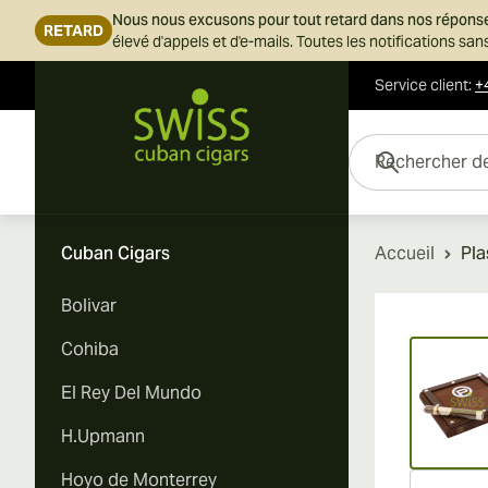
Nous nous excusons pour tout retard dans nos répons
RETARD
élevé d'appels et d'e-mails. Toutes les notifications s
Service client
:
+
Skip to Content
Rechercher des cigar
Cuban Cigars
Accueil
Pla
Bolivar
Vi
Cohiba
El Rey Del Mundo
H.Upmann
Hoyo de Monterrey
Vi