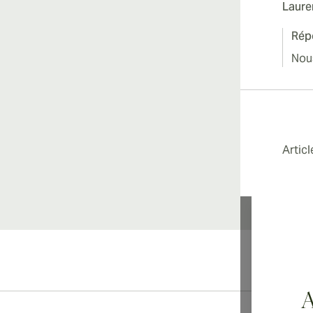
Laure
Rép
Nou
Artic
Li
A