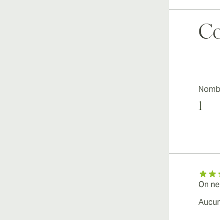
Co
Nombr
1
On ne
Aucun