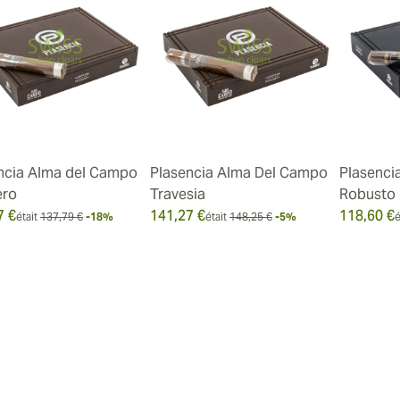
ncia Alma del Campo
Plasencia Alma Del Campo
Plasenci
ero
Travesia
Robusto
7 €
141,27 €
118,60 €
était
137,79 €
-18%
était
148,25 €
-5%
é