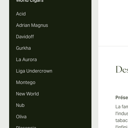
World Cigars
Acid
Adrian Magnus
Davidoff
Gurkha
La Aurora
Des
Liga Undercrown
Montego
New World
Prése
Nub
La fa
l'indu
Oliva
tabac
l'infi