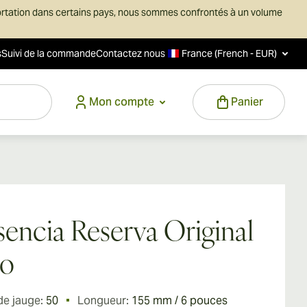
ortation dans certains pays, nous sommes confrontés à un volume
s
Suivi de la commande
Contactez nous
France (French - EUR)
Mon compte
Panier
sencia Reserva Original
ro
de jauge:
50
Longueur:
155 mm / 6 pouces