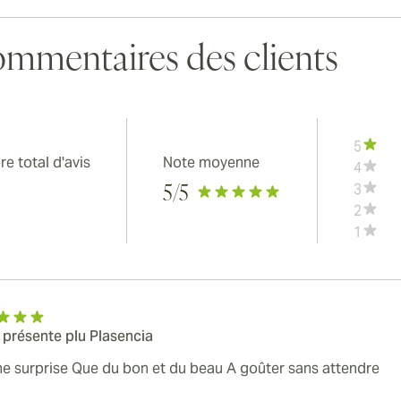
mmentaires des clients
5
e total d'avis
Note moyenne
4
3
5
/5
2
1
 présente plu Plasencia
e surprise Que du bon et du beau A goûter sans attendre