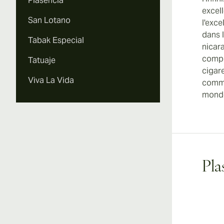
Plasencia
excel
San Lotano
l'exce
dans l
Tabak Especial
nicara
compl
Tatuaje
cigar
Viva La Vida
commer
monde
Pla