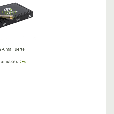
a Alma Fuerte
tait
163,08 €
-27%