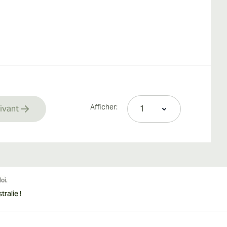
Afficher:
ivant
rrently reading page
ralie !