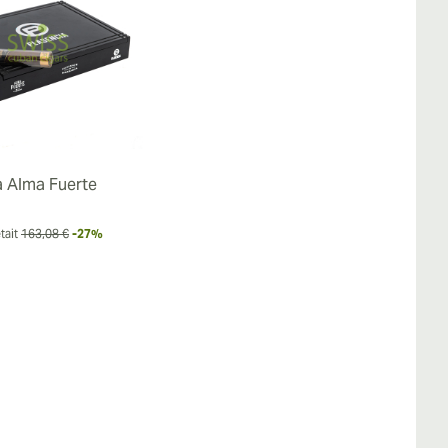
a Alma Fuerte
tait
163,08 €
-27%