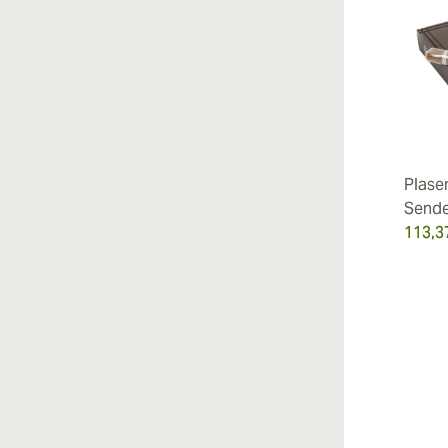
Plase
Send
113,3