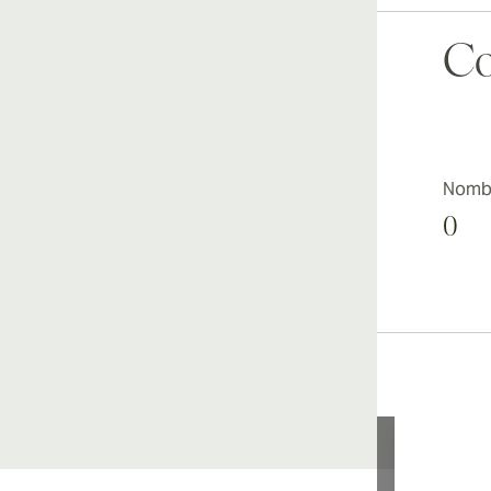
Co
Nombr
0