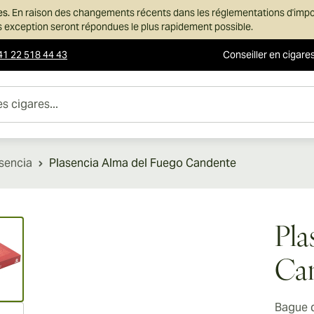
es.
En raison des changements récents dans les réglementations d'imp
ans exception seront répondues le plus rapidement possible.
41 22 518 44 43
Conseiller en cigare
es...
sencia
Plasencia Alma del Fuego Candente
ew larger image
Pla
Ca
Bague 
ew larger image