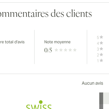
mmentaires des clients
5
e total d'avis
Note moyenne
4
3
0
/5
2
1
Aucun avis