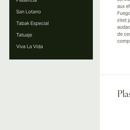
Plasencia
aux ef
San Lotano
Fuego
s'est 
Tabak Especial
audac
de ce
Tatuaje
compr
Viva La Vida
Pla