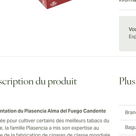
cigare 
effort 
Si vous
aficion
de café
savoure
Livrais
savoure
Des not
Plasenc
savoure
d'un fi
Avec d
Vou
tire so
son act
Exp
de la f
fournis
que l'u
cription du produit
Plus
ntation du Plasencia Alma del Fuego Candente
Bran
ée pour cultiver certains des meilleurs tabacs du
Bagu
, la famille Plasencia a mis son expertise au
ce de la fabrication de cigares de classe mondiale