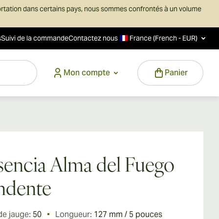
ortation dans certains pays, nous sommes confrontés à un volume
s
Suivi de la commande
Contactez nous
France (French - EUR)
Mon compte
Panier
sencia Alma del Fuego
ndente
de jauge:
50
Longueur:
127 mm / 5 pouces