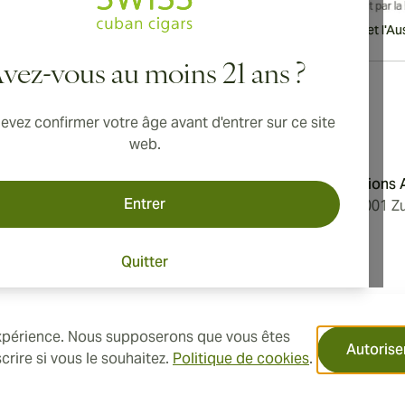
vraison internationale disponible vers le Canada, le Royaume-Uni et l'Aust
vez-vous au moins 21 ans ?
evez confirmer votre âge avant d'entrer sur ce site
Adresse
web.
'utilisation
Aromatica Distributions
Entrer
 confidentialité
Löwenstrasse 20, 8001 Zu
e nous
Switzerland
Quitter
des cookies
 expérience. Nous supposerons que vous êtes
Autorise
rire si vous le souhaitez.
Politique de cookies
.
.