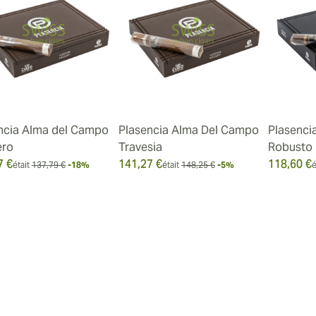
ncia Alma del Campo
Plasencia Alma Del Campo
Plasenci
ero
Travesia
Robusto
7 €
141,27 €
118,60 €
était
137,79 €
-18%
était
148,25 €
-5%
é