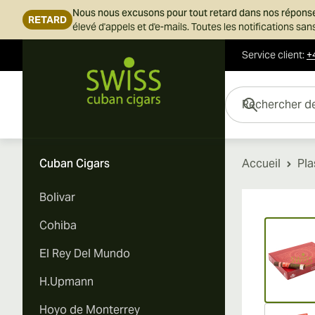
Nous nous excusons pour tout retard dans nos répons
RETARD
élevé d'appels et d'e-mails. Toutes les notifications s
Service client
:
+
Skip to Content
Rechercher des cigar
Cuban Cigars
Accueil
Pla
Bolivar
Vi
Cohiba
El Rey Del Mundo
H.Upmann
Hoyo de Monterrey
Vi