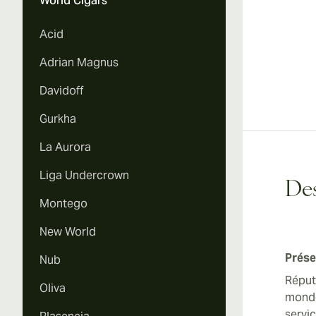
World Cigars
Acid
Adrian Magnus
Davidoff
Gurkha
La Aurora
Liga Undercrown
Des
Montego
New World
Prése
Nub
Réput
Oliva
monde
servi