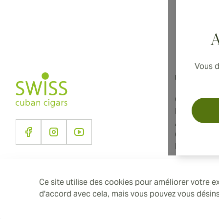
Li
A
Vous d
Informations
Conditions d
Politique de
À propos d
Contact
Paramètres 
Ce site utilise des cookies pour améliorer votre
d'accord avec cela, mais vous pouvez vous désinsc
2026 SwissCubanCigars.fr — Cigar Group. Tous les droits réservés