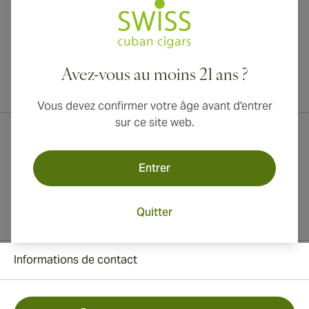
Avez-vous au moins 21 ans ?
Livraison internationale disponible vers le Canada, le Royaume-Uni
et l'Australie !
Vous devez confirmer votre âge avant d'entrer
sur ce site web.
Entrer
Quitter
Informations de contact