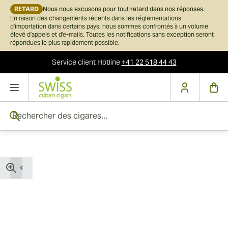
RETARD
Nous nous excusons pour tout retard dans nos réponses.
En raison des changements récents dans les réglementations
d'importation dans certains pays, nous sommes confrontés à un volume
élevé d'appels et d'e-mails. Toutes les notifications sans exception seront
répondues le plus rapidement possible.
Service client
Hotline
+41 22 518 44 43
Skip to Content
Rechercher des cigares...