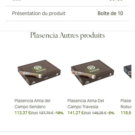
Présentation du produit
Boîte de 10
Plasencia Autres produits
Plasencia Alma del
Plasencia Alma Del
Plasenc
Campo Sendero
Campo Travesia
Robust
113,37 €
141,27 €
118,60 
était
137,79 €
-18%
était
148,25 €
-5%