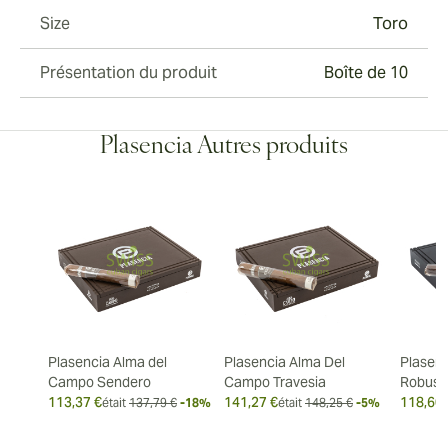
Size
Toro
Présentation du produit
Boîte de 10
Plasencia Autres produits
Plasencia Alma del
Plasencia Alma Del
Plasenc
Campo Sendero
Campo Travesia
Robust
113,37 €
141,27 €
118,60 
était
137,79 €
-18%
était
148,25 €
-5%