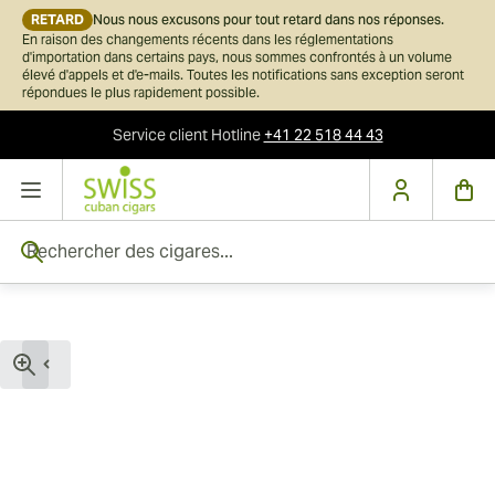
RETARD
Nous nous excusons pour tout retard dans nos réponses.
En raison des changements récents dans les réglementations
d'importation dans certains pays, nous sommes confrontés à un volume
élevé d'appels et d'e-mails. Toutes les notifications sans exception seront
répondues le plus rapidement possible.
Service client
Hotline
+41 22 518 44 43
Skip to Content
Rechercher des cigares...