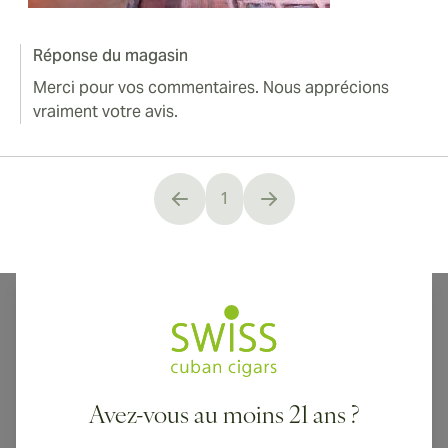
Réponse du magasin
Merci pour vos commentaires. Nous apprécions
vraiment votre avis.
1
You're currently reading page
Avez-vous au moins 21 ans ?
Livraison internationale disponible vers le Canada, le Royaume-Uni
et l'Australie !