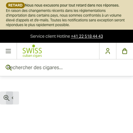
RETARD
Nous nous excusons pour tout retard dans nos réponses.
En raison des changements récents dans les réglementations
d'importation dans certains pays, nous sommes confrontés à un volume
élevé d'appels et d'e-mails. Toutes les notifications sans exception seront
répondues le plus rapidement possible.
Service client
Hotline
+41 22 518 44 43
Skip to Content
Rechercher des cigares...