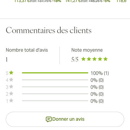
113,37 €
141,27 €
118,60 
était
137,79 €
-18%
était
148,25 €
-5%
Commentaires des clients
Nombre total d'avis
Note moyenne
1
5
/5
5
100% (1)
4
0% (0)
3
0% (0)
2
0% (0)
1
0% (0)
Donner un avis