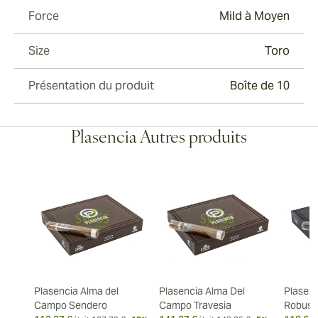
Force
Mild à Moyen
Size
Toro
Présentation du produit
Boîte de 10
Plasencia Autres produits
Plasencia Alma del
Plasencia Alma Del
Plasenc
Campo Sendero
Campo Travesia
Robust