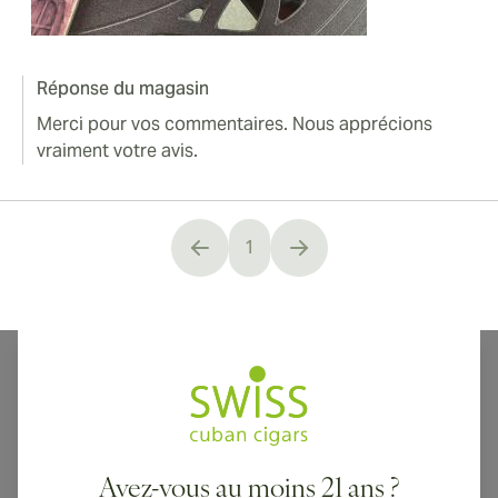
Réponse du magasin
Merci pour vos commentaires. Nous apprécions
vraiment votre avis.
1
You're currently reading page
Avez-vous au moins 21 ans ?
Livraison internationale disponible vers le Canada, le Royaume-Uni