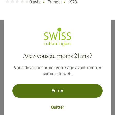
0 avis
France
1973
The Quai D’Orsay Cuban Cigars are premium cigar
brand that is Cuba based making amazing cigars since
1973 and serving the world with top notch quality. The
taste of The Quai D’Orsay Cuban Cigars is highlighted
Avez-vous au moins 21 ans ?
with smoothness and perfect blend and the cigars are
the emblems of perfect construction and great
Vous devez confirmer votre âge avant d'entrer
combusting properties. Handmade cigars are only
sur ce site web.
preferred by The Quai D’Orsay Cuban Cigars as the
taste and aroma stays strong and is not destroyed.
Entrer
Quitter