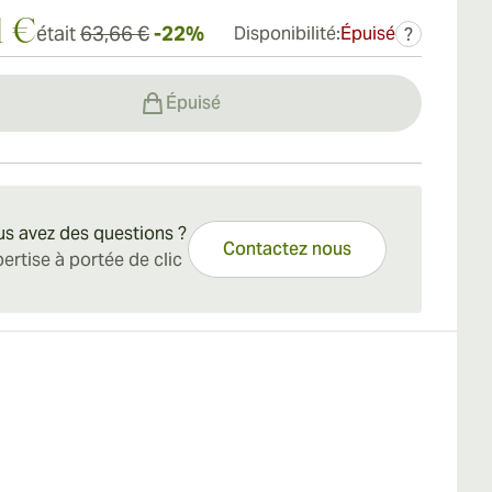
1 €
était
63,66 €
-22%
Disponibilité:
Épuisé
?
Épuisé
s avez des questions ?
Contactez nous
ertise à portée de clic