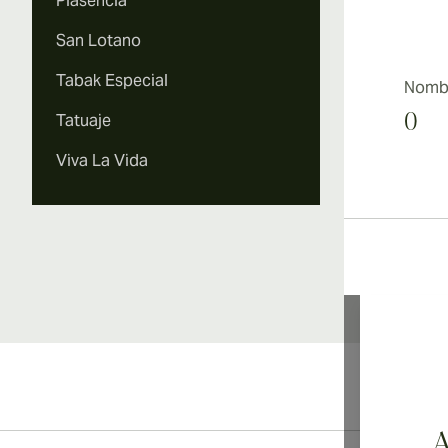
Plasencia
San Lotano
Tabak Especial
Nombr
Tatuaje
0
Viva La Vida
Li
A