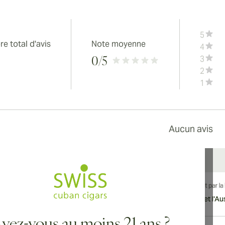
5
e total d'avis
Note moyenne
4
3
0
/5
2
1
Aucun avis
vraison internationale disponible vers le Canada, le Royaume-Uni et l'Aust
vez-vous au moins 21 ans ?