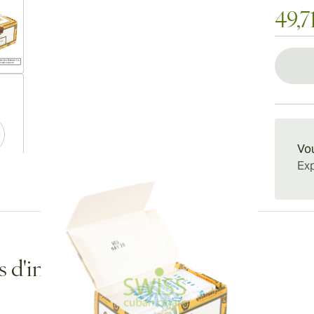
49,7
ew larger image
Vou
Exp
ew larger image
ew larger image
s d'informations