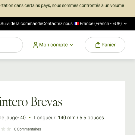
ortation dans certains pays, nous sommes confrontés à un volume
s
Suivi de la commande
Contactez nous
France (French - EUR)
Mon compte
Panier
ntero Brevas
de jauge:
40
Longueur:
140 mm / 5.5 pouces
0
Commentaires