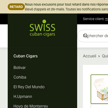
Nous nous excusons pour tout retard dans nos répons
RETARD
élevé d'appels et d'e-mails. Toutes les notifications s
Service client
:
+
Skip to Content
Rechercher des cigar
Cuban Cigars
Accueil
Qui
Bolivar
Vi
Cohiba
El Rey Del Mundo
H.Upmann
Hoyo de Monterrey
Vi