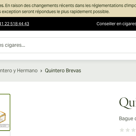
es.
En raison des changements récents dans les réglementations d'imp
ans exception seront répondues le plus rapidement possible.
41 22 518 44 43
Conseiller en cigare
es...
ntero y Hermano
Quintero Brevas
ew larger image
Qui
Bague 
ew larger image