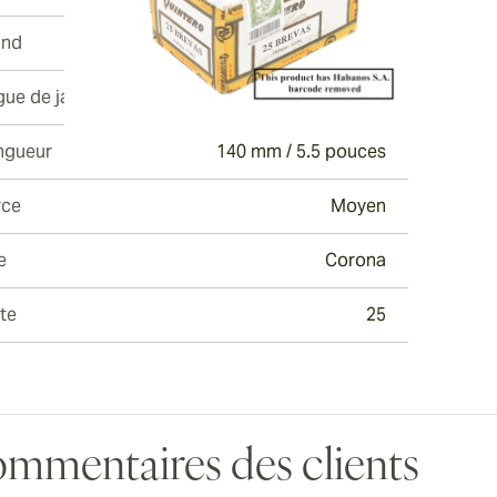
and
Quintero y Hermano
gue de jauge
40
ngueur
140 mm / 5.5 pouces
rce
Moyen
e
Corona
te
25
mmentaires des clients