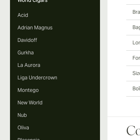
World Cigars
Br
Acid
Ba
Adrian Magnus
Davidoff
Lo
Gurkha
Fo
La Aurora
Siz
Liga Undercrown
Boî
Montego
New World
Nub
Oliva
Co