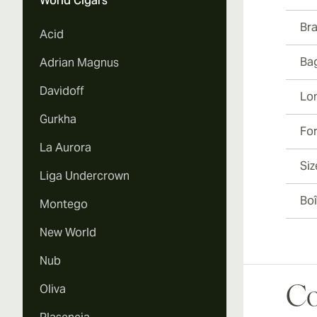
World Cigars
Br
Acid
Ba
Adrian Magnus
Davidoff
Lo
Gurkha
Fo
La Aurora
Siz
Liga Undercrown
Boî
Montego
New World
Nub
Oliva
Co