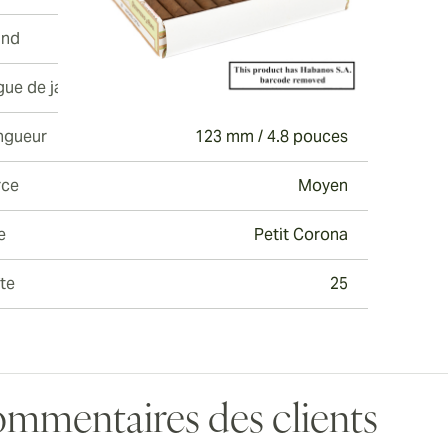
and
Quintero y Hermano
gue de jauge
40
ngueur
123 mm / 4.8 pouces
rce
Moyen
e
Petit Corona
te
25
mmentaires des clients