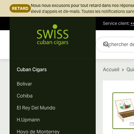
Nous nous excusons pour tout retard dans nos répons
RETARD
élevé d'appels et d'e-mails. Toutes les notifications s
Service client
:
+
Skip to Content
Rechercher des cigar
Cuban Cigars
Accueil
Qui
Bolivar
Vi
Cohiba
El Rey Del Mundo
H.Upmann
Hoyo de Monterrey
Vi