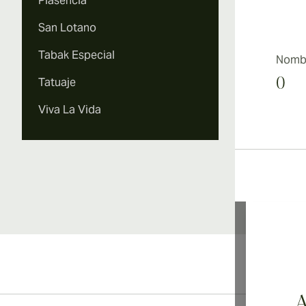
Plasencia
San Lotano
Tabak Especial
Nombr
Tatuaje
0
Viva La Vida
Li
A