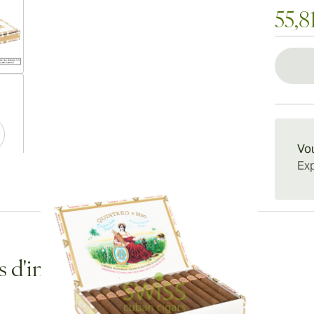
55,8
ew larger image
Vou
Exp
ew larger image
ew larger image
s d'informations