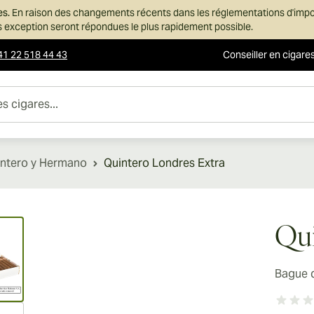
es.
En raison des changements récents dans les réglementations d'imp
ans exception seront répondues le plus rapidement possible.
41 22 518 44 43
Conseiller en cigare
es...
ntero y Hermano
Quintero Londres Extra
ew larger image
Qui
Bague 
ew larger image