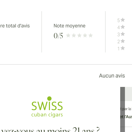
5
e total d'avis
Note moyenne
4
3
0
/5
2
1
Aucun avis
vraison internationale disponible vers le Canada, le Royaume-Uni et l'Aust
vez-vous au moins 21 ans ?