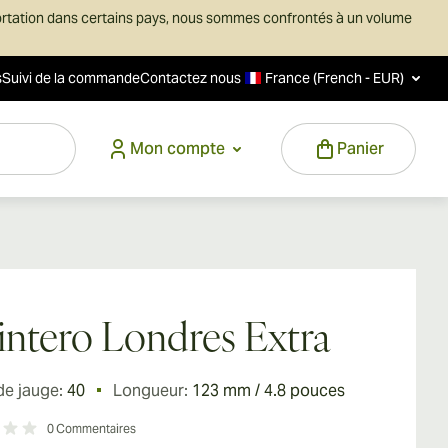
ortation dans certains pays, nous sommes confrontés à un volume
s
Suivi de la commande
Contactez nous
France (French - EUR)
Mon compte
Panier
ntero Londres Extra
de jauge:
40
Longueur:
123 mm / 4.8 pouces
0
Commentaires