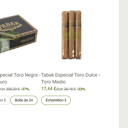
pecial Toro Negra -
Tabak Especial Toro Dulce -
Tabak Espec
uro
Toro Medio
Dulce - Cor
17,44 €
14,83 €
tait
209,29 €
-37%
était
26,16 €
-33%
était
21
on 3
Boîte de 24
Échantillon 3
Échantillon 3