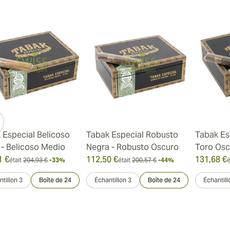
 Especial Belicoso
Tabak Especial Robusto
Tabak Es
 - Belicoso Medio
Negra - Robusto Oscuro
Toro Osc
1 €
112,50 €
131,68 €
était
204,93 €
-33%
était
200,57 €
-44%
é
tillon 3
Boîte de 24
Échantillon 3
Boîte de 24
Échantill