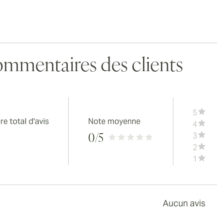
mmentaires des clients
5
e total d'avis
Note moyenne
4
3
0
/5
2
1
Aucun avis