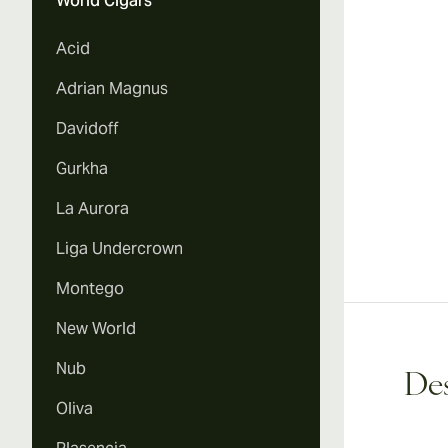
World Cigars
Acid
Adrian Magnus
Davidoff
Gurkha
La Aurora
Liga Undercrown
Montego
New World
Nub
Des
Oliva