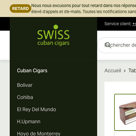
Nous nous excusons pour tout retard dans nos répons
RETARD
élevé d'appels et d'e-mails. Toutes les notifications s
Service client
:
+
Skip to Content
Rechercher des cigar
Cuban Cigars
Accueil
Tab
Bolivar
Vi
Cohiba
El Rey Del Mundo
H.Upmann
Hoyo de Monterrey
Vi