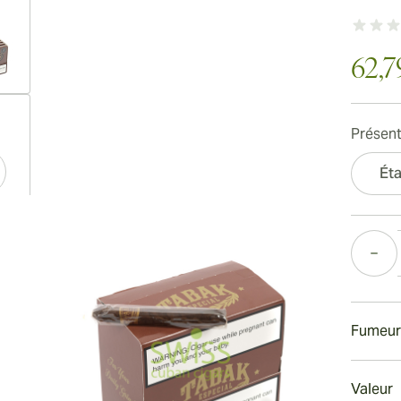
62,7
ew larger image
Présent
Éta
ew larger image
Quantité
ew larger image
Fumeur
Fumer u
Valeur