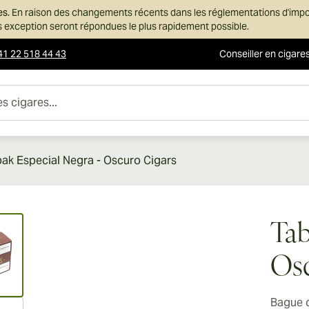
es.
En raison des changements récents dans les réglementations d'imp
ans exception seront répondues le plus rapidement possible.
41 22 518 44 43
Conseiller en cigare
es...
ak Especial Negra - Oscuro Cigars
ew larger image
Tab
Osc
Bague 
ew larger image