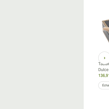
Tabak
Dulce
136,9
Échan