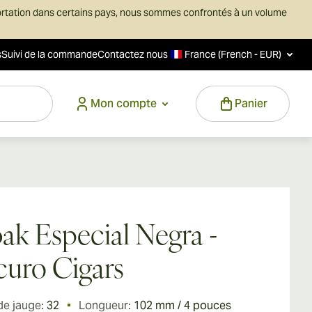
ortation dans certains pays, nous sommes confrontés à un volume
s
Suivi de la commande
Contactez nous
France (French - EUR)
Mon compte
Panier
ak Especial Negra -
uro Cigars
de jauge:
32
Longueur:
102 mm / 4 pouces