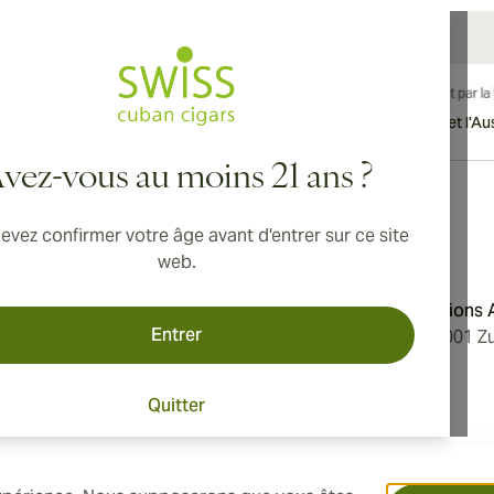
vraison internationale disponible vers le Canada, le Royaume-Uni et l'Aust
vez-vous au moins 21 ans ?
evez confirmer votre âge avant d'entrer sur ce site
Adresse
web.
'utilisation
Aromatica Distributions
Entrer
 confidentialité
Löwenstrasse 20, 8001 Zu
e nous
Switzerland
Quitter
des cookies