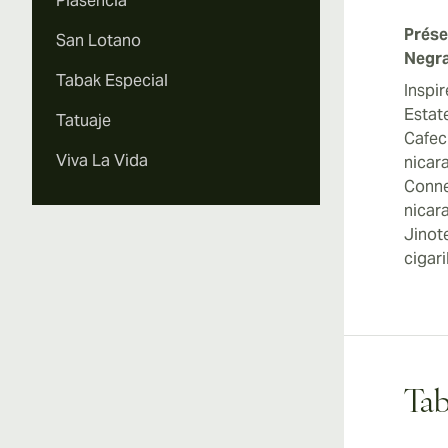
Plasencia
Prése
San Lotano
Negr
Tabak Especial
Inspi
Estate
Tatuaje
Cafec
Viva La Vida
nicar
Conne
nicar
Jinot
cigari
Tab