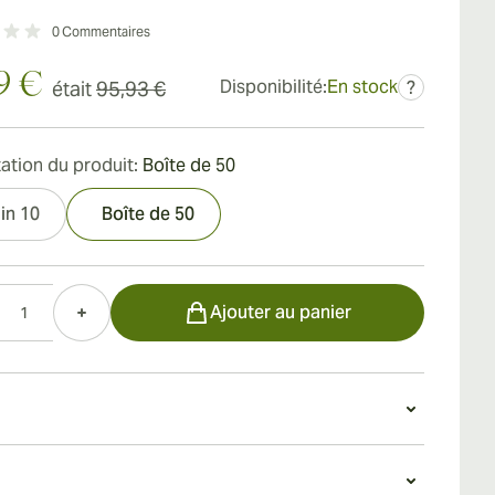
0
Commentaires
9 €
Disponibilité:
En stock
était
95,93 €
?
ation du produit:
Boîte de 50
in 10
Boîte de 50
Ajouter au panier
n Tabak Especial Cafecita Negra