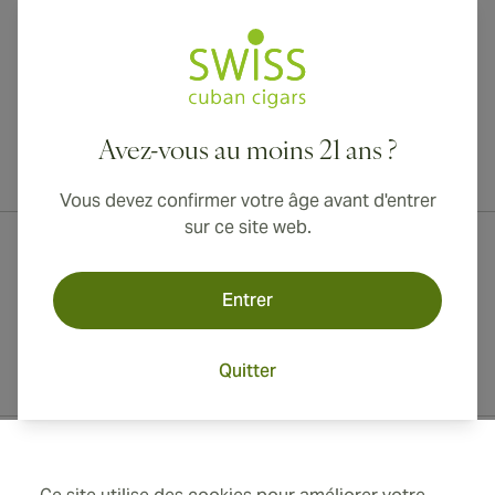
Avez-vous au moins 21 ans ?
Livraison internationale disponible vers le Canada, le Royaume-Uni
et l'Australie !
Vous devez confirmer votre âge avant d'entrer
sur ce site web.
Entrer
Quitter
Informations de contact