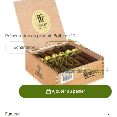
2016
Bague de jauge:
56
Longueur:
125 mm / 4.9 pouces
0
Commentaires
Présentation du produit:
Boîte de 12
Échantillon 3
Boîte de 12
Disponibilité:
En stock
?
était
715,09 €
500,56 €
Quantité
Ajouter au panier
Fumeur