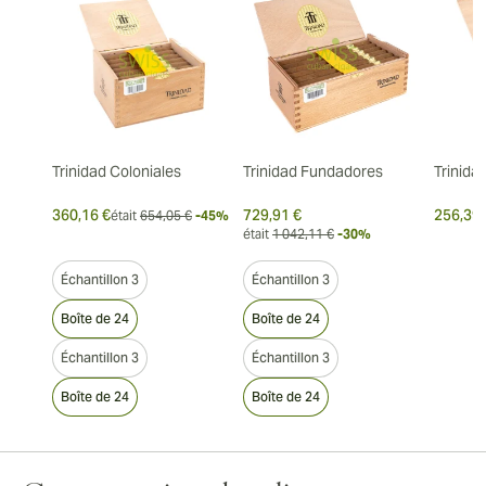
Trinidad Coloniales
Trinidad Fundadores
Trinida
360,16 €
729,91 €
256,39 
était
654,05 €
-45%
était
1 042,11 €
-30%
Échantillon 3
Échantillon 3
Boîte de 24
Boîte de 24
Échantillon 3
Échantillon 3
Boîte de 24
Boîte de 24