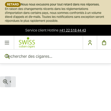
RETARD
Nous nous excusons pour tout retard dans nos réponses.
En raison des changements récents dans les réglementations
d'importation dans certains pays, nous sommes confrontés à un volume
élevé d'appels et d'e-mails. Toutes les notifications sans exception seront
répondues le plus rapidement possible.
Service client
Hotline
+41 22 518 44 43
Skip to Content
Rechercher des cigares...