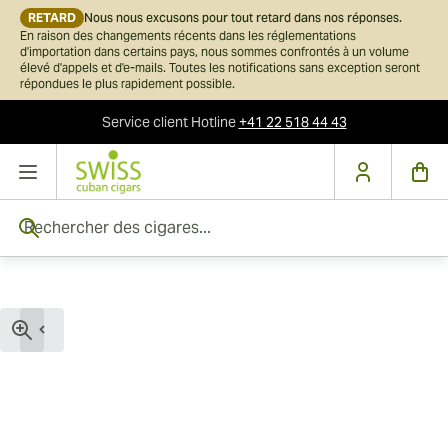
RETARD
Nous nous excusons pour tout retard dans nos réponses.
En raison des changements récents dans les réglementations
d'importation dans certains pays, nous sommes confrontés à un volume
élevé d'appels et d'e-mails. Toutes les notifications sans exception seront
répondues le plus rapidement possible.
Service client
Hotline
+41 22 518 44 43
Skip to Content
Rechercher des cigares...