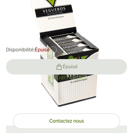
Bague de jauge:
52
Longueur:
110 mm / 4.33 pouces
0
Commentaires
92,44 €
était
128,19 €
-28%
Disponibilité:
Épuisé
?
Épuisé
Vous avez des questions ?
Expertise à portée de clic
Contactez nous