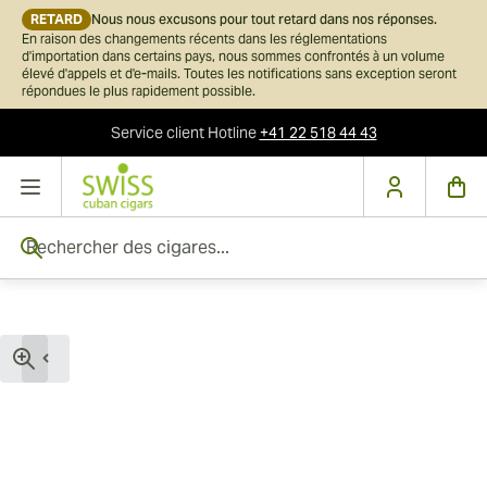
RETARD
Nous nous excusons pour tout retard dans nos réponses.
En raison des changements récents dans les réglementations
d'importation dans certains pays, nous sommes confrontés à un volume
élevé d'appels et d'e-mails. Toutes les notifications sans exception seront
répondues le plus rapidement possible.
Service client
Hotline
+41 22 518 44 43
Skip to Content
Rechercher des cigares...