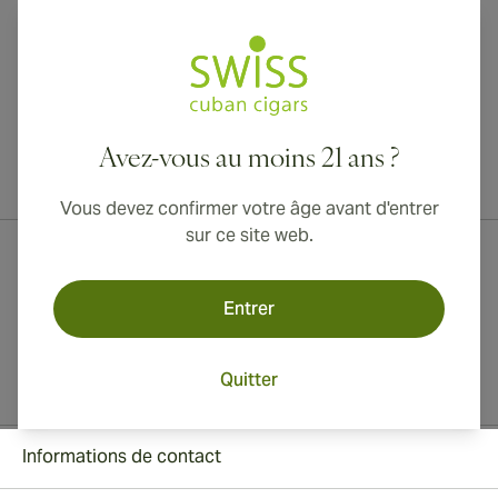
Avez-vous au moins 21 ans ?
Livraison internationale disponible vers le Canada, le Royaume-Uni
et l'Australie !
Vous devez confirmer votre âge avant d'entrer
sur ce site web.
Entrer
Quitter
Informations de contact