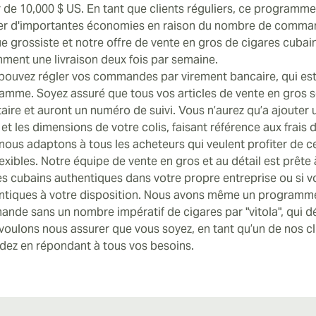
r de 10,000 $ US. En tant que clients réguliers, ce programme
ser d'importantes économies en raison du nombre de comman
e grossiste et notre offre de vente en gros de cigares cubai
ment une livraison deux fois par semaine.
pouvez régler vos commandes par virement bancaire, qui est
amme. Soyez assuré que tous vos articles de vente en gros ser
taire et auront un numéro de suivi. Vous n’aurez qu’a ajouter 
et les dimensions de votre colis, faisant référence aux frais d
nous adaptons à tous les acheteurs qui veulent profiter de 
lexibles. Notre équipe de vente en gros et au détail est prêt
es cubains authentiques dans votre propre entreprise ou si v
ntiques à votre disposition. Nous avons même un programme
nde sans un nombre impératif de cigares par "vitola", qui dé
voulons nous assurer que vous soyez, en tant qu’un de nos cli
dez en répondant à tous vos besoins.