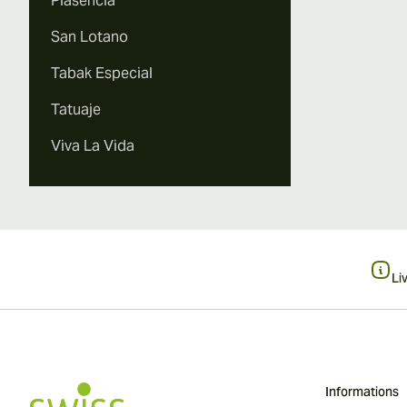
Plasencia
San Lotano
Tabak Especial
Tatuaje
Viva La Vida
Li
Informations