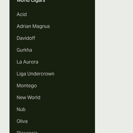
World Cigars
Acid
Adrian Magnus
Davidoff
Gurkha
La Aurora
Liga Undercrown
Montego
New World
Nub
Oliva