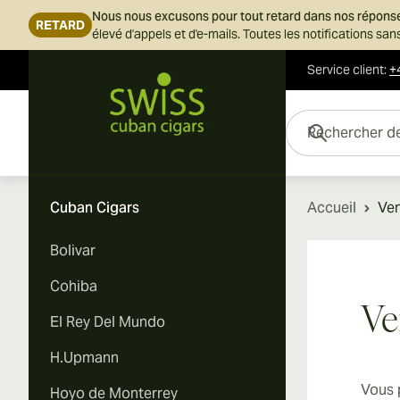
Nous nous excusons pour tout retard dans nos répons
RETARD
élevé d'appels et d'e-mails. Toutes les notifications s
Service client
:
+
Skip to Content
Rechercher des cigar
Cuban Cigars
Accueil
Ven
Bolivar
Cohiba
Ve
El Rey Del Mundo
H.Upmann
Vous 
Hoyo de Monterrey