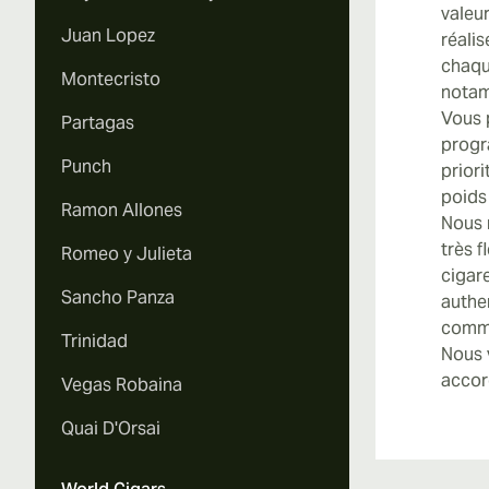
valeu
Juan Lopez
réali
chaqu
Montecristo
notam
Vous 
Partagas
progr
Punch
priori
poids 
Ramon Allones
Nous 
très f
Romeo y Julieta
cigar
Sancho Panza
authe
comma
Trinidad
Nous 
accor
Vegas Robaina
Quai D'Orsai