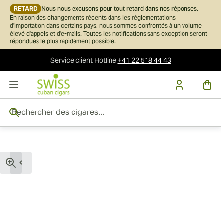
RETARD
Nous nous excusons pour tout retard dans nos réponses.
En raison des changements récents dans les réglementations
d'importation dans certains pays, nous sommes confrontés à un volume
élevé d'appels et d'e-mails. Toutes les notifications sans exception seront
répondues le plus rapidement possible.
Service client
Hotline
+41 22 518 44 43
Skip to Content
Rechercher des cigares...