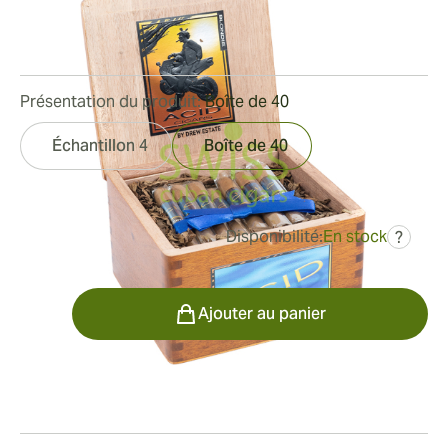
Bague de jauge:
38
Longueur:
102 mm / 4 pouces
0
Commentaires
Présentation du produit:
Boîte de 40
Échantillon 4
Boîte de 40
Disponibilité:
En stock
?
était
201,45 €
121,22 €
Quantité
Ajouter au panier
Fumeur