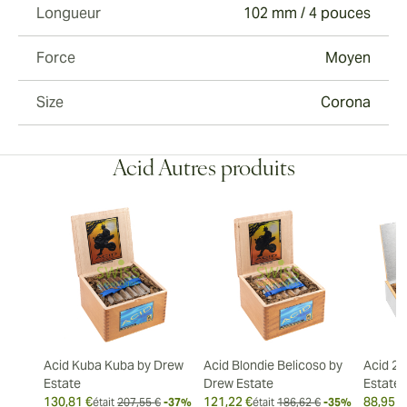
Longueur
102 mm / 4 pouces
Force
Moyen
Size
Corona
Acid Autres produits
Acid Kuba Kuba by Drew
Acid Blondie Belicoso by
Acid 20
Estate
Drew Estate
Estate
130,81 €
121,22 €
88,95 €
était
207,55 €
-37%
était
186,62 €
-35%