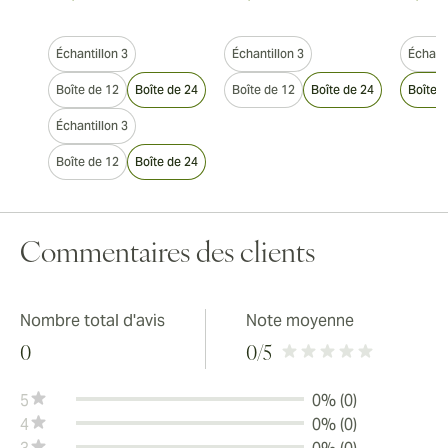
Échantillon 3
Échantillon 3
Échanti
Boîte de 12
Boîte de 24
Boîte de 12
Boîte de 24
Boîte 
Échantillon 3
Boîte de 12
Boîte de 24
Commentaires des clients
Nombre total d'avis
Note moyenne
0
0
/5
5
0% (0)
4
0% (0)