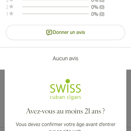
3
0% (0)
2
0% (0)
1
0% (0)
Donner un avis
Aucun avis
Avez-vous au moins 21 ans ?
Livraison internationale disponible vers le Canada, le Royaume-Uni
et l'Australie !
Vous devez confirmer votre âge avant d'entrer