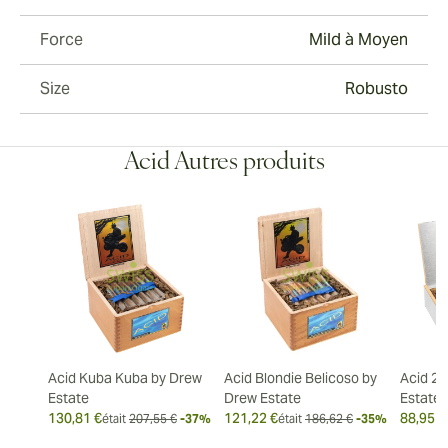
Force
Mild à Moyen
Size
Robusto
Acid Autres produits
Acid Kuba Kuba by Drew
Acid Blondie Belicoso by
Acid 20
Estate
Drew Estate
Estate
130,81 €
121,22 €
88,95 €
était
207,55 €
-37%
était
186,62 €
-35%