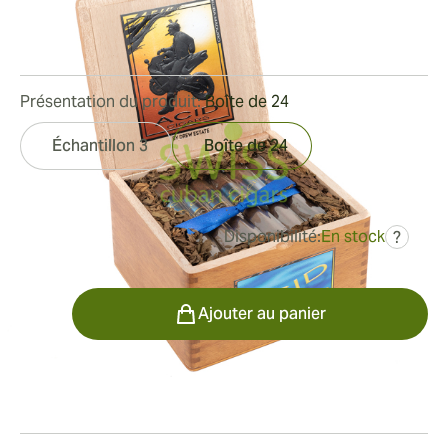
Bague de jauge:
54
Longueur:
127 mm / 5 pouces
1
Commentaires
Présentation du produit:
Boîte de 24
Échantillon 3
Boîte de 24
Disponibilité:
En stock
?
était
207,55 €
141,27 €
Quantité
Ajouter au panier
Fumeur