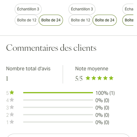
Échantillon 3
Échantillon 3
Échanti
Boîte de 12
Boîte de 24
Boîte de 12
Boîte de 24
Boîte 
Commentaires des clients
Nombre total d'avis
Note moyenne
1
5
/5
5
100% (1)
4
0% (0)
3
0% (0)
2
0% (0)
1
0% (0)