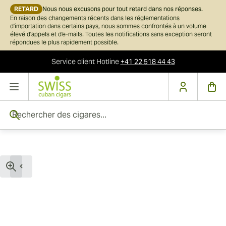
RETARD
Nous nous excusons pour tout retard dans nos réponses.
En raison des changements récents dans les réglementations
d'importation dans certains pays, nous sommes confrontés à un volume
élevé d'appels et d'e-mails. Toutes les notifications sans exception seront
répondues le plus rapidement possible.
Service client
Hotline
+41 22 518 44 43
Skip to Content
Rechercher des cigares...