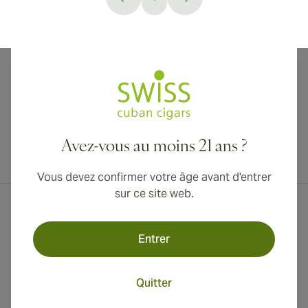
You're currently reading page
Avez-vous au moins 21 ans ?
Livraison internationale disponible vers le Canada, le Royaume-Uni
et l'Australie !
Vous devez confirmer votre âge avant d'entrer
sur ce site web.
Entrer
Quitter