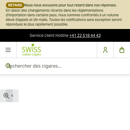
RETARD
Nous nous excusons pour tout retard dans nos réponses.
En raison des changements récents dans les réglementations
d'importation dans certains pays, nous sommes confrontés à un volume
élevé d'appels et d'e-mails. Toutes les notifications sans exception seront
répondues le plus rapidement possible.
Service client
Hotline
+41 22 518 44 43
Skip to Content
Rechercher des cigares...