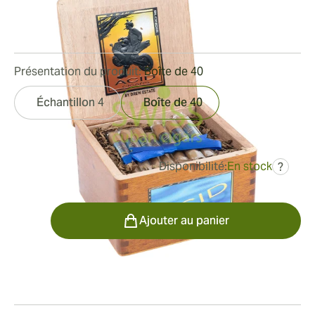
Bague de jauge:
38
Longueur:
102 mm / 4 pouces
0
Commentaires
Présentation du produit:
Boîte de 40
Échantillon 4
Boîte de 40
Disponibilité:
En stock
?
était
201,45 €
121,22 €
Quantité
Ajouter au panier
Fumeur