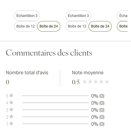
Échantillon 3
Échantillon 3
Échanti
Boîte de 12
Boîte de 24
Boîte de 12
Boîte de 24
Boîte 
Commentaires des clients
Nombre total d'avis
Note moyenne
0
0
/5
5
0% (0)
4
0% (0)
3
0% (0)
2
0% (0)
1
0% (0)