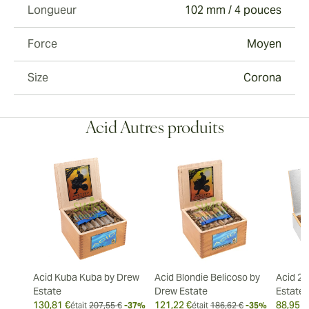
Longueur
102 mm / 4 pouces
Force
Moyen
Size
Corona
Acid Autres produits
Acid Kuba Kuba by Drew
Acid Blondie Belicoso by
Acid 20
Estate
Drew Estate
Estate
130,81 €
121,22 €
88,95 €
était
207,55 €
-37%
était
186,62 €
-35%