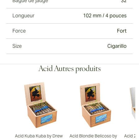
Bague de jauge
32
Longueur
102 mm / 4 pouces
Force
Fort
Size
Cigarillo
Acid Autres produits
Acid Kuba Kuba by Drew
Acid Blondie Belicoso by
Acid 20