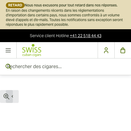
RETARD
Nous nous excusons pour tout retard dans nos réponses.
En raison des changements récents dans les réglementations
d'importation dans certains pays, nous sommes confrontés à un volume
élevé d'appels et d'e-mails. Toutes les notifications sans exception seront
répondues le plus rapidement possible.
Service client
Hotline
+41 22 518 44 43
Skip to Content
Rechercher des cigares...