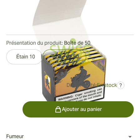
Maduro Cigars
Bague de jauge:
32
Longueur:
102 mm / 4 pouces
0
Commentaires
Présentation du produit:
Boîte de 50
Étain 10
Boîte de 50
Disponibilité:
En stock
?
était
78,49 €
53,20 €
Quantité
Ajouter au panier
Fumeur