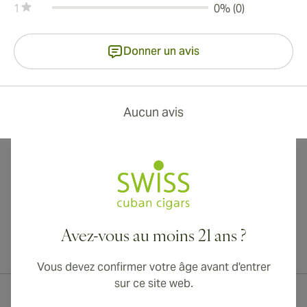
1
0% (0)
Donner un avis
Aucun avis
Avez-vous au moins 21 ans ?
Livraison internationale disponible vers le Canada, le Royaume-Uni
et l'Australie !
Vous devez confirmer votre âge avant d'entrer
sur ce site web.