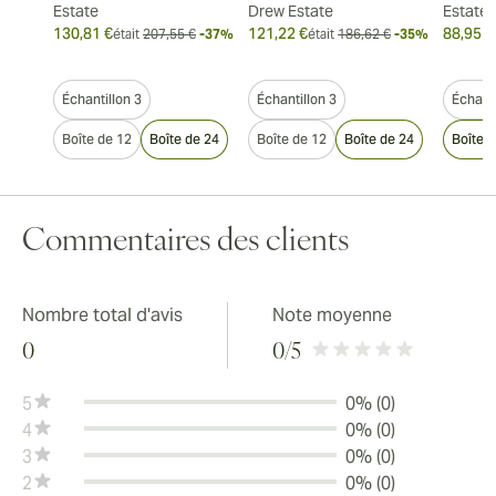
Estate
Drew Estate
Estate
130,81 €
121,22 €
88,95 €
était
207,55 €
-37%
était
186,62 €
-35%
Échantillon 3
Échantillon 3
Échanti
Boîte de 12
Boîte de 24
Boîte de 12
Boîte de 24
Boîte 
Commentaires des clients
Nombre total d'avis
Note moyenne
0
0
/5
5
0% (0)
4
0% (0)
3
0% (0)
2
0% (0)