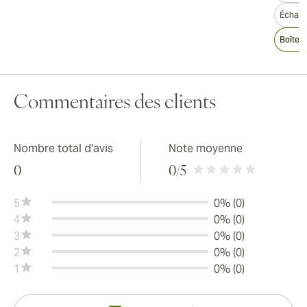
Échanti
Boîte 
Commentaires des clients
Nombre total d'avis
Note moyenne
0
0
/5
5
0% (0)
4
0% (0)
3
0% (0)
2
0% (0)
1
0% (0)