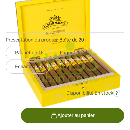
Toro
Bague de jauge:
52
Longueur:
152 mm / 6 pouces
0
Commentaires
Présentation du produit:
Boîte de 20
Paquet de 15
Paquet de 3
Échantillon 3
Boîte de 20
Disponibilité:
En stock
?
était
292,14 €
213,65 €
Quantité
Ajouter au panier