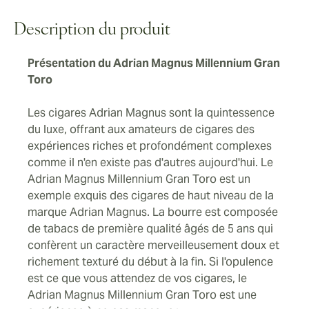
un connaisseur particulier.
gratifiantes, mais ils montrent également au monde
entier que vous avez le goût et l'expérience d'un
Description du produit
connaisseur de cigares de classe mondiale.
Présentation du Adrian Magnus Millennium Gran
Toro
Les cigares Adrian Magnus sont la quintessence
du luxe, offrant aux amateurs de cigares des
expériences riches et profondément complexes
comme il n'en existe pas d'autres aujourd'hui. Le
Adrian Magnus Millennium Gran Toro est un
exemple exquis des cigares de haut niveau de la
marque Adrian Magnus. La bourre est composée
de tabacs de première qualité âgés de 5 ans qui
confèrent un caractère merveilleusement doux et
richement texturé du début à la fin. Si l'opulence
est ce que vous attendez de vos cigares, le
Adrian Magnus Millennium Gran Toro est une