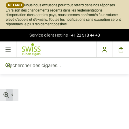
RETARD
Nous nous excusons pour tout retard dans nos réponses.
En raison des changements récents dans les réglementations
d'importation dans certains pays, nous sommes confrontés à un volume
élevé d'appels et d'e-mails. Toutes les notifications sans exception seront
répondues le plus rapidement possible.
Service client
Hotline
+41 22 518 44 43
Skip to Content
Rechercher des cigares...