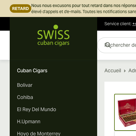
Nous nous excusons pour tout retard dans nos répons
RETARD
élevé d'appels et d'e-mails. Toutes les notifications s
Service client
:
+
Skip to Content
Rechercher des cigar
Cuban Cigars
Accueil
Ad
Bolivar
Vi
Cohiba
El Rey Del Mundo
H.Upmann
Hoyo de Monterrey
Vi