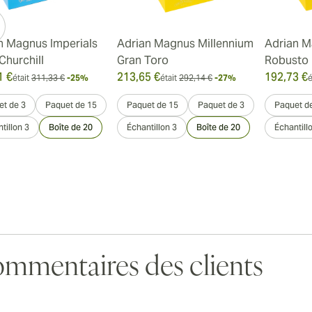
n Magnus Imperials
Adrian Magnus Millennium
Adrian M
Churchill
Gran Toro
Robusto
1 €
213,65 €
192,73 €
était
311,33 €
-25%
était
292,14 €
-27%
é
et de 3
Paquet de 15
Paquet de 15
Paquet de 3
Paquet d
tillon 3
Boîte de 20
Échantillon 3
Boîte de 20
Échantill
mmentaires des clients