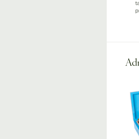
t
p
Adr