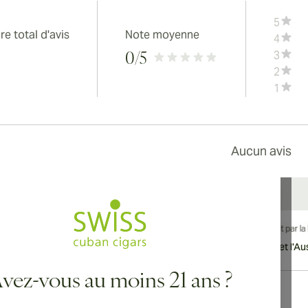
5
e total d'avis
Note moyenne
4
3
0
/5
2
1
Aucun avis
vraison internationale disponible vers le Canada, le Royaume-Uni et l'Aust
vez-vous au moins 21 ans ?