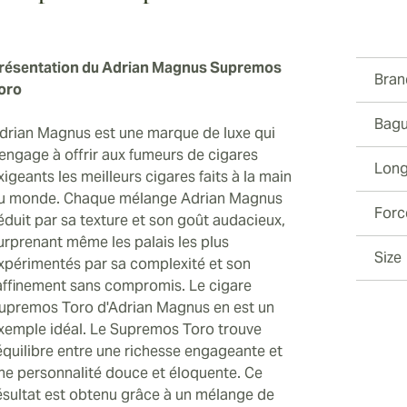
résentation du Adrian Magnus Supremos
Bran
oro
Bagu
drian Magnus est une marque de luxe qui
'engage à offrir aux fumeurs de cigares
Long
xigeants les meilleurs cigares faits à la main
u monde. Chaque mélange Adrian Magnus
Forc
éduit par sa texture et son goût audacieux,
urprenant même les palais les plus
Size
xpérimentés par sa complexité et son
affinement sans compromis. Le cigare
upremos Toro d'Adrian Magnus en est un
xemple idéal. Le Supremos Toro trouve
'équilibre entre une richesse engageante et
ne personnalité douce et éloquente. Ce
ésultat est obtenu grâce à un mélange de