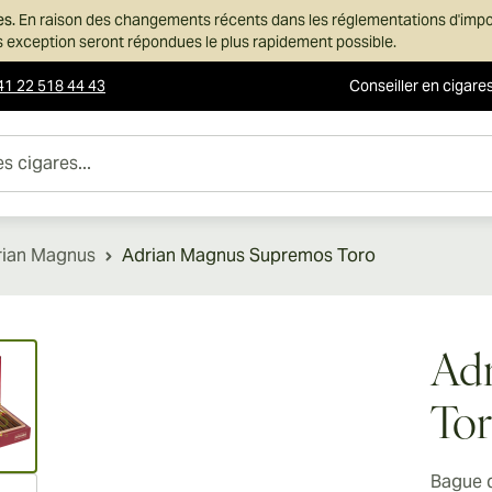
es.
En raison des changements récents dans les réglementations d'imp
ans exception seront répondues le plus rapidement possible.
41 22 518 44 43
Conseiller en cigare
es...
rian Magnus
Adrian Magnus Supremos Toro
ew larger image
Ad
To
Bague 
ew larger image