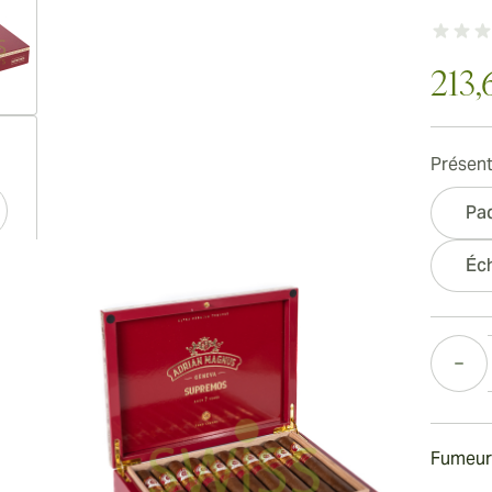
213,
ew larger image
Présent
Pa
ew larger image
Éch
Quantité
ew larger image
Fumeur