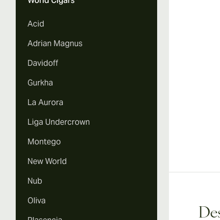
World Cigars
Acid
Adrian Magnus
Davidoff
Gurkha
La Aurora
Liga Undercrown
Montego
New World
Nub
Oliva
Des