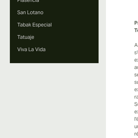
Plasencia
San Lotano
P
Tabak Especial
T
Tatuaje
A
Viva La Vida
s
e
a
s
s
e
r
S
e
l
u
r