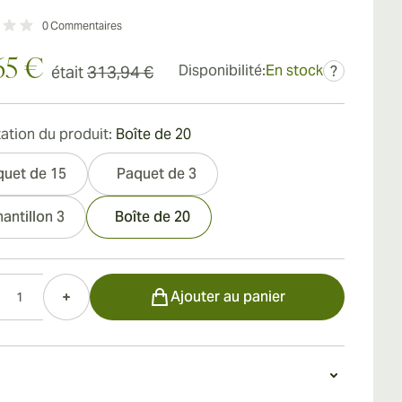
0
Commentaires
65 €
Disponibilité:
En stock
était
313,94 €
?
ation du produit:
Boîte de 20
quet de 15
Paquet de 3
antillon 3
Boîte de 20
Ajouter au panier