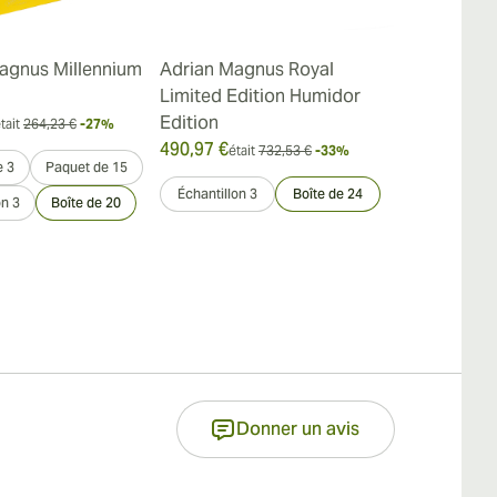
agnus Millennium
Adrian Magnus Royal
Adrian Mag
Limited Edition Humidor
Robustos
Edition
211,91 €
tait
264,23 €
-27%
était
490,97 €
était
732,53 €
-33%
e 3
Paquet de 15
Paquet de 3
Échantillon 3
Boîte de 24
on 3
Boîte de 20
Échantillon 3
Donner un avis