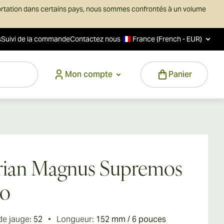
ortation dans certains pays, nous sommes confrontés à un volume
s
Suivi de la commande
Contactez nous
France (French - EUR)
Mon compte
Panier
rian Magnus Supremos
ro
de jauge:
52
Longueur:
152 mm / 6 pouces