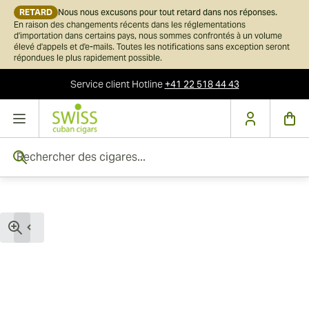
RETARD
Nous nous excusons pour tout retard dans nos réponses.
En raison des changements récents dans les réglementations
d'importation dans certains pays, nous sommes confrontés à un volume
élevé d'appels et d'e-mails. Toutes les notifications sans exception seront
répondues le plus rapidement possible.
Service client
Hotline
+41 22 518 44 43
Skip to Content
Rechercher des cigares...