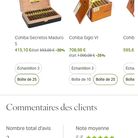
Cohiba Secretos Maduro
Cohiba Siglo VI
Cohiba 
5
415,10 €
708,98 €
595,62 
était
593,00 €
-30%
était
1 090,08 €
-35%
Échantillon 3
Échantillon 3
Échanti
Boîte de 25
Boîte de 10
Boîte de 25
Boîte 
Commentaires des clients
Nombre total d'avis
Note moyenne