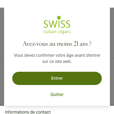
Avez-vous au moins 21 ans ?
Livraison internationale disponible vers le Canada, le Royaume-Uni
et l'Australie !
Vous devez confirmer votre âge avant d'entrer
sur ce site web.
Entrer
Quitter
Informations de contact