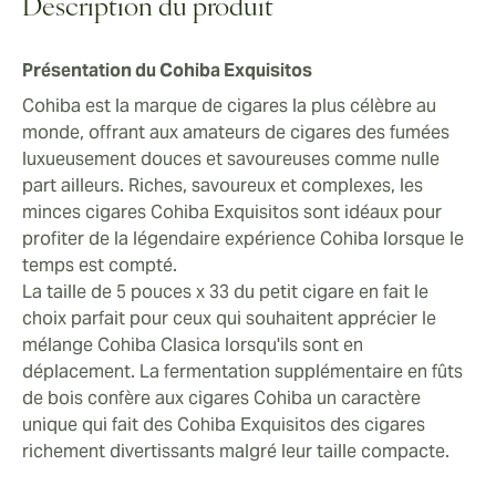
Alors, faites le plein de Cohiba Exquisitos, petits et
Description du produit
riches en goût, pour avoir toujours à portée de main un
délicieux favori cubain.
Présentation du Cohiba Exquisitos
Cohiba est la marque de cigares la plus célèbre au
monde, offrant aux amateurs de cigares des fumées
luxueusement douces et savoureuses comme nulle
part ailleurs. Riches, savoureux et complexes, les
minces cigares Cohiba Exquisitos sont idéaux pour
profiter de la légendaire expérience Cohiba lorsque le
temps est compté.
La taille de 5 pouces x 33 du petit cigare en fait le
choix parfait pour ceux qui souhaitent apprécier le
mélange Cohiba Clasica lorsqu'ils sont en
déplacement. La fermentation supplémentaire en fûts
de bois confère aux cigares Cohiba un caractère
unique qui fait des Cohiba Exquisitos des cigares
richement divertissants malgré leur taille compacte.