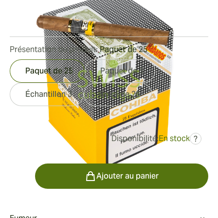
Bague de jauge:
33
Longueur:
126 mm / 4.9 pouces
2
Commentaires
Présentation du produit:
Paquet de 25
Paquet de 25
Paquet de 5
Échantillon 3
Boîte de 25
Disponibilité:
En stock
?
était
287,78 €
216,27 €
Quantité
Ajouter au panier